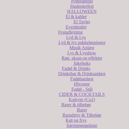
Polterabend
Studenterfest
HALLOWEEN
El & kabler
El Tavler
Eventtrailer
Festudlejning
Lyd & Lys
Lyd & lys pakkeløsninger
Musik Anlæg
Lys & Lysshow
Røg, skum og effekter
Jukeboks
Fadøl & Drinks
Drinksbar & Drinksanlæg
Fadølsanlæg
Ølvogne
Fadøl - Stål
CIDER & COCKTAILS
Kulsyre (Co2)
Barer & tilbehør
Barer
Barudstyr & Tilbehør
Køl og frys
Isterningmaskine