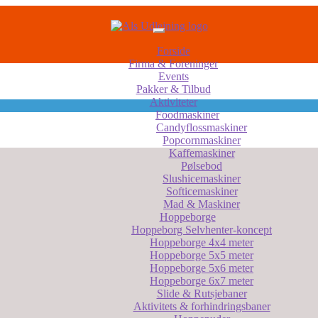
Forside
Firma & Foreninger
Events
Pakker & Tilbud
Aktiviteter
Foodmaskiner
Candyflossmaskiner
Popcornmaskiner
Kaffemaskiner
Pølsebod
Slushicemaskiner
Softicemaskiner
Mad & Maskiner
Hoppeborge
Hoppeborg Selvhenter-koncept
Hoppeborge 4x4 meter
Hoppeborge 5x5 meter
Hoppeborge 5x6 meter
Hoppeborge 6x7 meter
Slide & Rutsjebaner
Aktivitets & forhindringsbaner