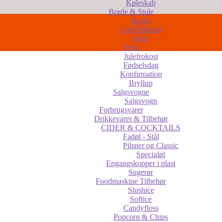
Køleskab
Borde & Stole
Borde
Café/Ståbord
Stole
Tema
Julefrokost
Fødselsdag
Konfirmation
Bryllup
Salgsvogne
Salgsvogn
Forbrugsvarer
Drikkevarer & Tilbehør
CIDER & COCKTAILS
Fadøl - Stål
Pilsner og Classic
Specialøl
Engangskopper i plast
Sugerør
Foodmaskine Tilbehør
Slushice
Softice
Candyfloss
Popcorn & Chips