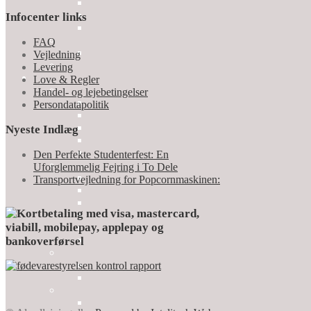
Infocenter links
FAQ
Vejledning
Levering
Love & Regler
Handel- og lejebetingelser
Persondatapolitik
Nyeste Indlæg
Den Perfekte Studenterfest: En
Uforglemmelig Fejring i To Dele
Transportvejledning for Popcornmaskinen: