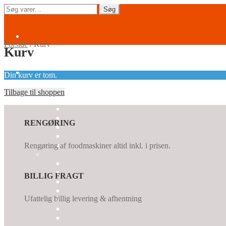
Spring
Spring
Søg
Søg
til
til
efter:
navigation
indhold
Forside
/
Kurv
Kurv
Din kurv er tom.
Tilbage til shoppen
RENGØRING
Rengøring af foodmaskiner altid inkl. i prisen.
BILLIG FRAGT
Ufattelig billig levering & afhentning