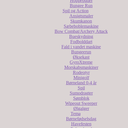
Hoppepuder
Bungee Run
Spil og Action
Ansigtsmaler
Skumkanon
Sæbeboblemaskine
Bow Combat/Archery Attack
Bueskydning
Fodbolddart
Fald i vandet maskine
Bungeerun
Øksekast
GyroXtreme
Morskabsmaskiner
Rodeotyr
Minigolf
Børneland 0-4 år
Spil
Sumodragter
Sømblok
Wipeout Sweeper
Ølgalger
Tema
Børnefødselsdag
Havefesten