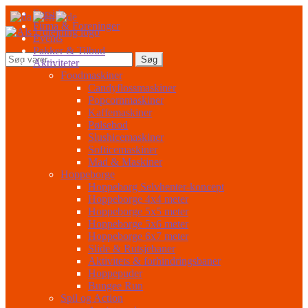
Spring
Spring
Forside
til
til
Firma & Foreninger
navigation
indhold
Events
Pakker & Tilbud
Søg
Søg
Aktiviteter
efter:
Foodmaskiner
Candyflossmaskiner
Popcornmaskiner
Kaffemaskiner
Pølsebod
Slushicemaskiner
Softicemaskiner
Mad & Maskiner
Hoppeborge
Hoppeborg Selvhenter-koncept
Hoppeborge 4x4 meter
Hoppeborge 5x5 meter
Hoppeborge 5x6 meter
Hoppeborge 6x7 meter
Slide & Rutsjebaner
Aktivitets & forhindringsbaner
Hoppepuder
Bungee Run
Spil og Action