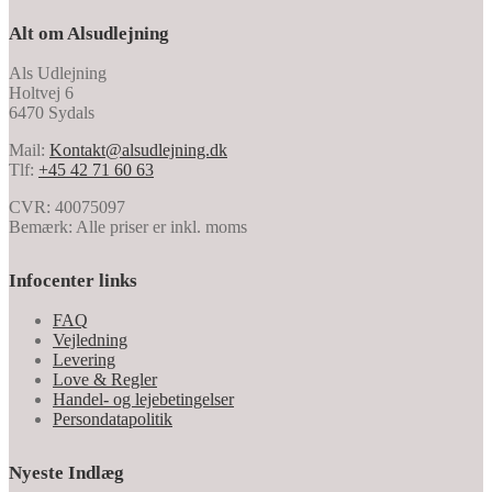
Alt om Alsudlejning
Als Udlejning
Holtvej 6
6470 Sydals
Mail:
Kontakt@alsudlejning.dk
Tlf:
+45 42 71 60 63
CVR: 40075097
Bemærk: Alle priser er inkl. moms
Infocenter links
FAQ
Vejledning
Levering
Love & Regler
Handel- og lejebetingelser
Persondatapolitik
Nyeste Indlæg