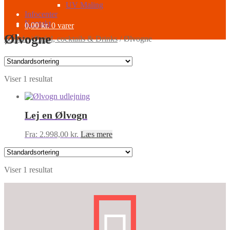
UV Maling
Infocenter
Kontakt
0,00
kr.
0 varer
Ølvogne
Forside
/
Fadøl, cocktails & Drinks
/
Ølvogne
Viser 1 resultat
Lej en Ølvogn
Fra:
2.998,00
kr.
Læs mere
Viser 1 resultat