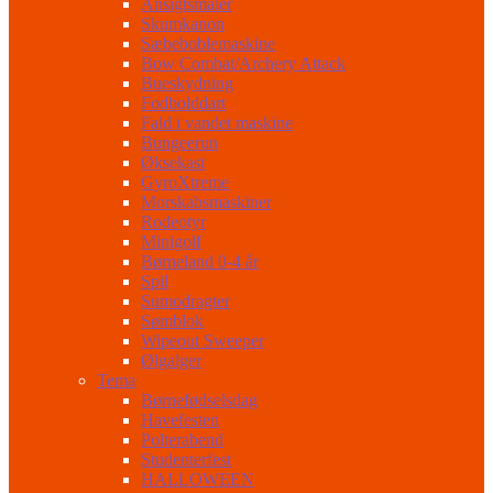
Ansigtsmaler
Skumkanon
Sæbeboblemaskine
Bow Combat/Archery Attack
Bueskydning
Fodbolddart
Fald i vandet maskine
Bungeerun
Øksekast
GyroXtreme
Morskabsmaskiner
Rodeotyr
Minigolf
Børneland 0-4 år
Spil
Sumodragter
Sømblok
Wipeout Sweeper
Ølgalger
Tema
Børnefødselsdag
Havefesten
Polterabend
Studenterfest
HALLOWEEN