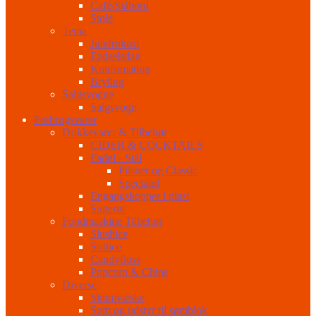
Café/Ståbord
Stole
Tema
Julefrokost
Fødselsdag
Konfirmation
Bryllup
Salgsvogne
Salgsvogn
Forbrugsvarer
Drikkevarer & Tilbehør
CIDER & COCKTAILS
Fadøl - Stål
Pilsner og Classic
Specialøl
Engangskopper i plast
Sugerør
Foodmaskine Tilbehør
Slushice
Softice
Candyfloss
Popcorn & Chips
Diverse
Skumvæske
Søm og udstyr til sømblok