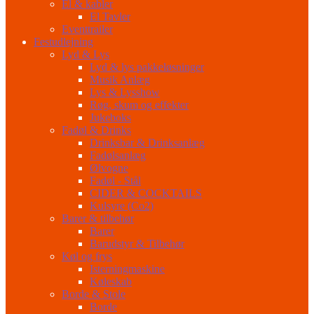
El & kabler
El Tavler
Eventtrailer
Festudlejning
Lyd & Lys
Lyd & lys pakkeløsninger
Musik Anlæg
Lys & Lysshow
Røg, skum og effekter
Jukeboks
Fadøl & Drinks
Drinksbar & Drinksanlæg
Fadølsanlæg
Ølvogne
Fadøl - Stål
CIDER & COCKTAILS
Kulsyre (Co2)
Barer & tilbehør
Barer
Barudstyr & Tilbehør
Køl og frys
Isterningmaskine
Køleskab
Borde & Stole
Borde