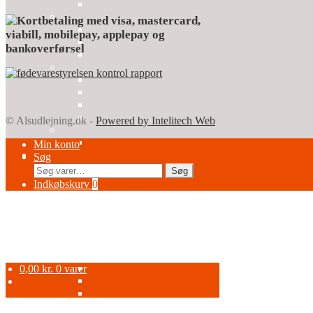
© Alsudlejning.dk -
Powered by Intelitech Web
Min konto
Søg
Søg
Søg
efter:
Indkøbskurv
0
0,00
kr.
0 varer