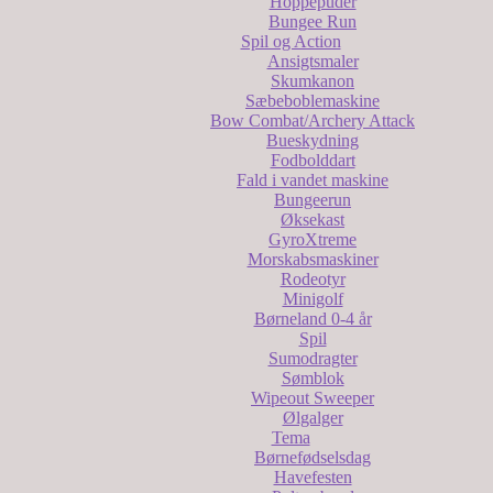
Hoppepuder
Bungee Run
Spil og Action
Ansigtsmaler
Skumkanon
Sæbeboblemaskine
Bow Combat/Archery Attack
Bueskydning
Fodbolddart
Fald i vandet maskine
Bungeerun
Øksekast
GyroXtreme
Morskabsmaskiner
Rodeotyr
Minigolf
Børneland 0-4 år
Spil
Sumodragter
Sømblok
Wipeout Sweeper
Ølgalger
Tema
Børnefødselsdag
Havefesten