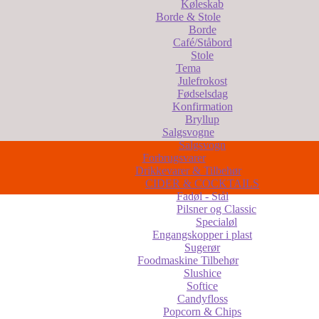
Køleskab
Borde & Stole
Borde
Café/Ståbord
Stole
Tema
Julefrokost
Fødselsdag
Konfirmation
Bryllup
Salgsvogne
Salgsvogn
Forbrugsvarer
Drikkevarer & Tilbehør
CIDER & COCKTAILS
Fadøl - Stål
Pilsner og Classic
Specialøl
Engangskopper i plast
Sugerør
Foodmaskine Tilbehør
Slushice
Softice
Candyfloss
Popcorn & Chips