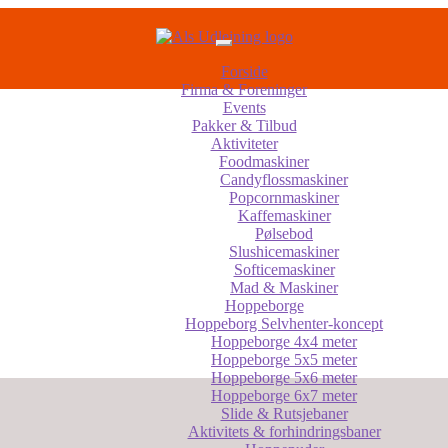
Forside
Firma & Foreninger
Events
Pakker & Tilbud
Aktiviteter
Foodmaskiner
Candyflossmaskiner
Popcornmaskiner
Kaffemaskiner
Pølsebod
Slushicemaskiner
Softicemaskiner
Mad & Maskiner
Hoppeborge
Hoppeborg Selvhenter-koncept
Hoppeborge 4x4 meter
Hoppeborge 5x5 meter
Hoppeborge 5x6 meter
Hoppeborge 6x7 meter
Slide & Rutsjebaner
Aktivitets & forhindringsbaner