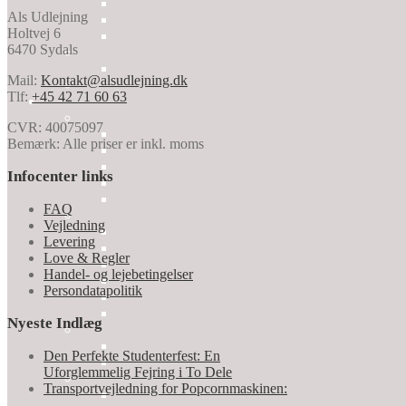
Als Udlejning
Holtvej 6
6470 Sydals
Mail:
Kontakt@alsudlejning.dk
Tlf:
+45 42 71 60 63
CVR: 40075097
Bemærk: Alle priser er inkl. moms
Infocenter links
FAQ
Vejledning
Levering
Love & Regler
Handel- og lejebetingelser
Persondatapolitik
Nyeste Indlæg
Den Perfekte Studenterfest: En
Uforglemmelig Fejring i To Dele
Transportvejledning for Popcornmaskinen: