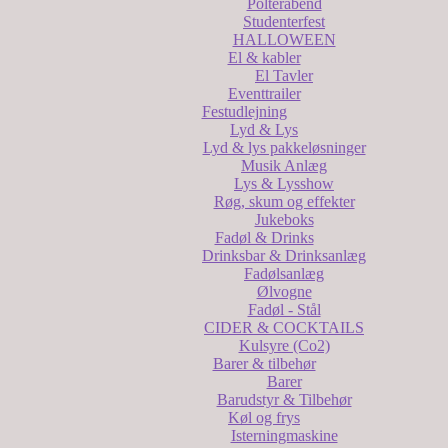
Polterabend
Studenterfest
HALLOWEEN
El & kabler
El Tavler
Eventtrailer
Festudlejning
Lyd & Lys
Lyd & lys pakkeløsninger
Musik Anlæg
Lys & Lysshow
Røg, skum og effekter
Jukeboks
Fadøl & Drinks
Drinksbar & Drinksanlæg
Fadølsanlæg
Ølvogne
Fadøl - Stål
CIDER & COCKTAILS
Kulsyre (Co2)
Barer & tilbehør
Barer
Barudstyr & Tilbehør
Køl og frys
Isterningmaskine