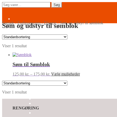
Spring
Spring
Søg
Søg
til
til
efter:
navigation
indhold
Forside
/
Forbrugsvarer
/
Diverse
/
Søm og udstyr til sømblok
Søm og udstyr til sømblok
Viser 1 resultat
Søm til Sømblok
Prisinterval:
Dette
125,00
kr.
–
175,00
kr.
Vælg muligheder
125,00 kr.
vare
til
har
175,00 kr.
flere
Viser 1 resultat
varianter.
Mulighederne
kan
vælges
RENGØRING
på
varesiden