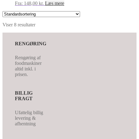
Fra:
148,00
kr.
Læs mere
Viser 8 resultater
RENGØRING
Rengøring af
foodmaskiner
altid inkl. i
prisen.
BILLIG
FRAGT
Ufattelig billig
levering &
afhentning