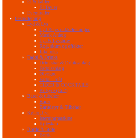
El & kabler
El Tavler
Eventtrailer
Festudlejning
Lyd & Lys
Lyd & lys pakkeløsninger
Musik Anlæg
Lys & Lysshow
Røg, skum og effekter
Jukeboks
Fadøl & Drinks
Drinksbar & Drinksanlæg
Fadølsanlæg
Ølvogne
Fadøl - Stål
CIDER & COCKTAILS
Kulsyre (Co2)
Barer & tilbehør
Barer
Barudstyr & Tilbehør
Køl og frys
Isterningmaskine
Køleskab
Borde & Stole
Borde