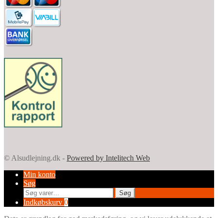
© Alsudlejning.dk -
Powered by Intelitech Web
Min konto
Søg
Søg
Søg
efter:
Indkøbskurv
0