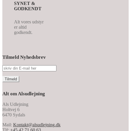
SYNET &
GODKENDT
Alt vores udstyr
er altid
godkendt.
Tilmeld Nyhedsbrev
Alt om Alsudlejning
Als Udlejning
Holtvej 6
6470 Sydals
Mail:
Kontakt@alsudlejning.dk
Tlf:
+45 42 71 60 63