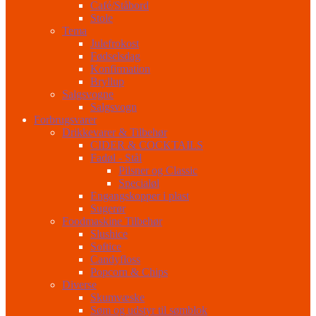
Café/Ståbord
Stole
Tema
Julefrokost
Fødselsdag
Konfirmation
Bryllup
Salgsvogne
Salgsvogn
Forbrugsvarer
Drikkevarer & Tilbehør
CIDER & COCKTAILS
Fadøl - Stål
Pilsner og Classic
Specialøl
Engangskopper i plast
Sugerør
Foodmaskine Tilbehør
Slushice
Softice
Candyfloss
Popcorn & Chips
Diverse
Skumvæske
Søm og udstyr til sømblok