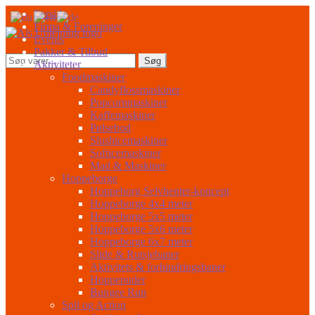
Spring
Spring
Forside
til
til
Firma & Foreninger
navigation
indhold
Events
Pakker & Tilbud
Søg
Søg
Aktiviteter
efter:
Foodmaskiner
Candyflossmaskiner
Popcornmaskiner
Kaffemaskiner
Pølsebod
Slushicemaskiner
Softicemaskiner
Mad & Maskiner
Hoppeborge
Hoppeborg Selvhenter-koncept
Hoppeborge 4x4 meter
Hoppeborge 5x5 meter
Hoppeborge 5x6 meter
Hoppeborge 6x7 meter
Slide & Rutsjebaner
Aktivitets & forhindringsbaner
Hoppepuder
Bungee Run
Spil og Action