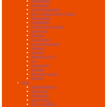
Ansigtsmaler
Skumkanon
Sæbeboblemaskine
Bow Combat/Archery Attack
Bueskydning
Fodbolddart
Fald i vandet maskine
Bungeerun
Øksekast
GyroXtreme
Morskabsmaskiner
Rodeotyr
Minigolf
Børneland 0-4 år
Spil
Sumodragter
Sømblok
Wipeout Sweeper
Ølgalger
Tema
Børnefødselsdag
Havefesten
Polterabend
Studenterfest
HALLOWEEN