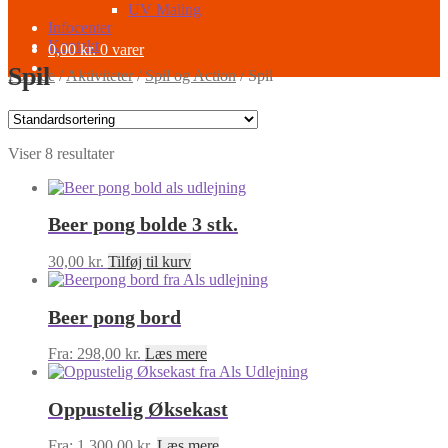
UV Maling
Infocenter
Kontakt
0,00
kr.
0 varer
Spil
Forside
/
Aktiviteter
/
Spil og Action
/
Spil
Viser 8 resultater
Beer pong bolde 3 stk.
30,00
kr.
Tilføj til kurv
Beer pong bord
Fra:
298,00
kr.
Læs mere
Oppustelig Øksekast
Fra:
1.300,00
kr.
Læs mere