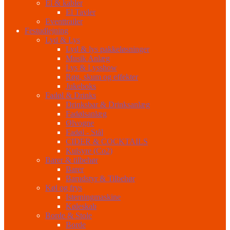
El & kabler
El Tavler
Eventtrailer
Festudlejning
Lyd & Lys
Lyd & lys pakkeløsninger
Musik Anlæg
Lys & Lysshow
Røg, skum og effekter
Jukeboks
Fadøl & Drinks
Drinksbar & Drinksanlæg
Fadølsanlæg
Ølvogne
Fadøl - Stål
CIDER & COCKTAILS
Kulsyre (Co2)
Barer & tilbehør
Barer
Barudstyr & Tilbehør
Køl og frys
Isterningmaskine
Køleskab
Borde & Stole
Borde