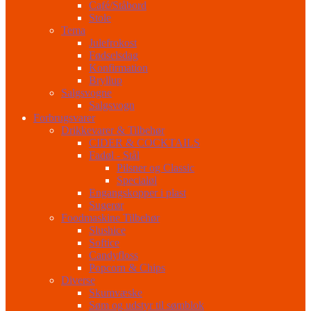
Café/Ståbord
Stole
Tema
Julefrokost
Fødselsdag
Konfirmation
Bryllup
Salgsvogne
Salgsvogn
Forbrugsvarer
Drikkevarer & Tilbehør
CIDER & COCKTAILS
Fadøl - Stål
Pilsner og Classic
Specialøl
Engangskopper i plast
Sugerør
Foodmaskine Tilbehør
Slushice
Softice
Candyfloss
Popcorn & Chips
Diverse
Skumvæske
Søm og udstyr til sømblok