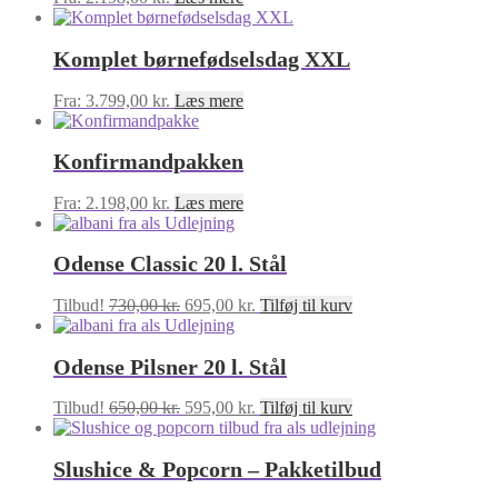
Komplet børnefødselsdag XXL
Fra:
3.799,00
kr.
Læs mere
Konfirmandpakken
Fra:
2.198,00
kr.
Læs mere
Odense Classic 20 l. Stål
Den
Den
Tilbud!
730,00
kr.
695,00
kr.
Tilføj til kurv
oprindelige
aktuelle
pris
pris
Odense Pilsner 20 l. Stål
var:
er:
730,00 kr..
695,00 kr..
Den
Den
Tilbud!
650,00
kr.
595,00
kr.
Tilføj til kurv
oprindelige
aktuelle
pris
pris
Slushice & Popcorn – Pakketilbud
var:
er:
650,00 kr..
595,00 kr..