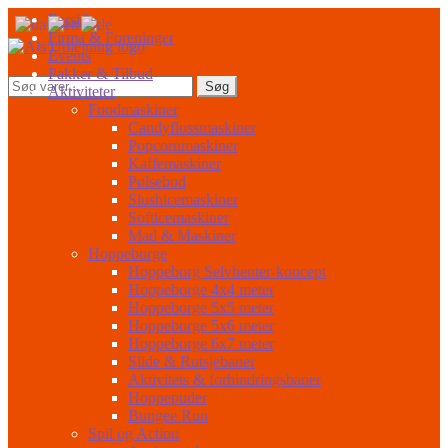
Spring
Spring
Forside
til
til
Firma & Foreninger
navigation
indhold
Events
Pakker & Tilbud
Søg
Søg
Aktiviteter
efter:
Foodmaskiner
Candyflossmaskiner
Popcornmaskiner
Kaffemaskiner
Pølsebod
Slushicemaskiner
Softicemaskiner
Mad & Maskiner
Hoppeborge
Hoppeborg Selvhenter-koncept
Hoppeborge 4x4 meter
Hoppeborge 5x5 meter
Hoppeborge 5x6 meter
Hoppeborge 6x7 meter
Slide & Rutsjebaner
Aktivitets & forhindringsbaner
Hoppepuder
Bungee Run
Spil og Action