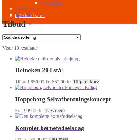
UV Maling
Infocenter
Kontakt
0,00
kr.
0 varer
Tilbud
Forside
/
Tilbud
Viser 10 resultater
Heineken 20 l stål
Den
Den
Tilbud!
850,00
kr.
650,00
kr.
Tilføj til kurv
oprindelige
aktuelle
pris
pris
Hoppeborg Selvafhentningskoncept
var:
er:
850,00 kr..
650,00 kr..
Fra:
999,00
kr.
Læs mere
Komplet børnefødselsdag
Fra:
2.198,00
kr.
Læs mere