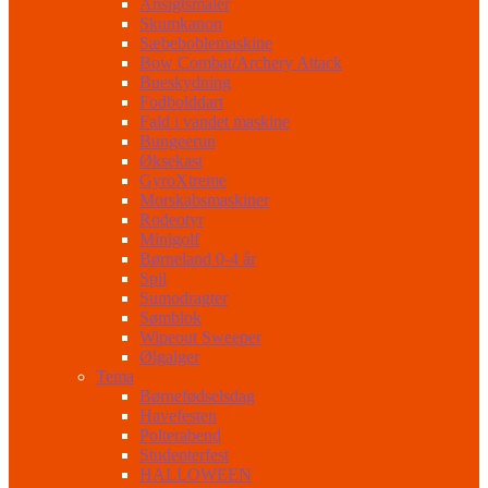
Ansigtsmaler
Skumkanon
Sæbeboblemaskine
Bow Combat/Archery Attack
Bueskydning
Fodbolddart
Fald i vandet maskine
Bungeerun
Øksekast
GyroXtreme
Morskabsmaskiner
Rodeotyr
Minigolf
Børneland 0-4 år
Spil
Sumodragter
Sømblok
Wipeout Sweeper
Ølgalger
Tema
Børnefødselsdag
Havefesten
Polterabend
Studenterfest
HALLOWEEN