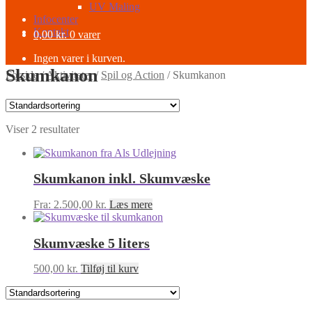
UV Maling
Infocenter
Kontakt
0,00
kr.
0 varer
Ingen varer i kurven.
Skumkanon
Forside
/
Aktiviteter
/
Spil og Action
/
Skumkanon
Viser 2 resultater
Skumkanon inkl. Skumvæske
Fra:
2.500,00
kr.
Læs mere
Skumvæske 5 liters
500,00
kr.
Tilføj til kurv