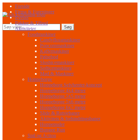
Spring
Spring
Forside
til
til
Firma & Foreninger
navigation
indhold
Events
Pakker & Tilbud
Søg
Søg
Aktiviteter
efter:
Foodmaskiner
Candyflossmaskiner
Popcornmaskiner
Kaffemaskiner
Pølsebod
Slushicemaskiner
Softicemaskiner
Mad & Maskiner
Hoppeborge
Hoppeborg Selvhenter-koncept
Hoppeborge 4x4 meter
Hoppeborge 5x5 meter
Hoppeborge 5x6 meter
Hoppeborge 6x7 meter
Slide & Rutsjebaner
Aktivitets & forhindringsbaner
Hoppepuder
Bungee Run
Spil og Action