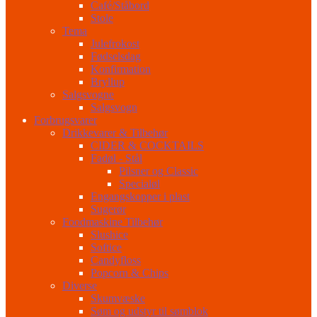
Café/Ståbord
Stole
Tema
Julefrokost
Fødselsdag
Konfirmation
Bryllup
Salgsvogne
Salgsvogn
Forbrugsvarer
Drikkevarer & Tilbehør
CIDER & COCKTAILS
Fadøl - Stål
Pilsner og Classic
Specialøl
Engangskopper i plast
Sugerør
Foodmaskine Tilbehør
Slushice
Softice
Candyfloss
Popcorn & Chips
Diverse
Skumvæske
Søm og udstyr til sømblok