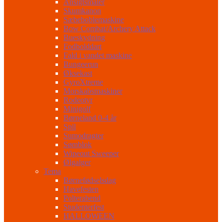
Ansigtsmaler
Skumkanon
Sæbeboblemaskine
Bow Combat/Archery Attack
Bueskydning
Fodbolddart
Fald i vandet maskine
Bungeerun
Øksekast
GyroXtreme
Morskabsmaskiner
Rodeotyr
Minigolf
Børneland 0-4 år
Spil
Sumodragter
Sømblok
Wipeout Sweeper
Ølgalger
Tema
Børnefødselsdag
Havefesten
Polterabend
Studenterfest
HALLOWEEN