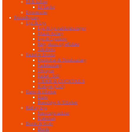
El & kabler
El Tavler
Eventtrailer
Festudlejning
Lyd & Lys
Lyd & lys pakkeløsninger
Musik Anlæg
Lys & Lysshow
Røg, skum og effekter
Jukeboks
Fadøl & Drinks
Drinksbar & Drinksanlæg
Fadølsanlæg
Ølvogne
Fadøl - Stål
CIDER & COCKTAILS
Kulsyre (Co2)
Barer & tilbehør
Barer
Barudstyr & Tilbehør
Køl og frys
Isterningmaskine
Køleskab
Borde & Stole
Borde