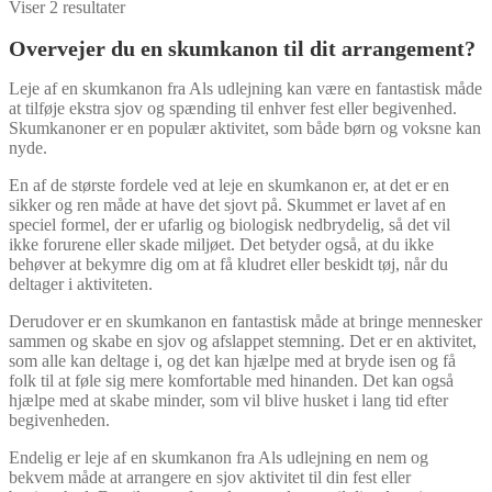
Viser 2 resultater
Overvejer du en skumkanon til dit arrangement?
Leje af en skumkanon fra Als udlejning kan være en fantastisk måde
at tilføje ekstra sjov og spænding til enhver fest eller begivenhed.
Skumkanoner er en populær aktivitet, som både børn og voksne kan
nyde.
En af de største fordele ved at leje en skumkanon er, at det er en
sikker og ren måde at have det sjovt på. Skummet er lavet af en
speciel formel, der er ufarlig og biologisk nedbrydelig, så det vil
ikke forurene eller skade miljøet. Det betyder også, at du ikke
behøver at bekymre dig om at få kludret eller beskidt tøj, når du
deltager i aktiviteten.
Derudover er en skumkanon en fantastisk måde at bringe mennesker
sammen og skabe en sjov og afslappet stemning. Det er en aktivitet,
som alle kan deltage i, og det kan hjælpe med at bryde isen og få
folk til at føle sig mere komfortable med hinanden. Det kan også
hjælpe med at skabe minder, som vil blive husket i lang tid efter
begivenheden.
Endelig er leje af en skumkanon fra Als udlejning en nem og
bekvem måde at arrangere en sjov aktivitet til din fest eller