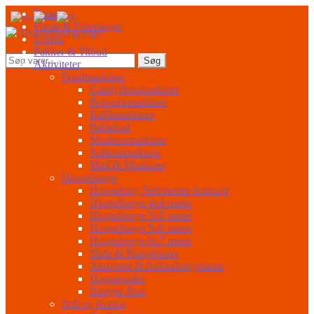
Spring
Spring
Forside
til
til
Firma & Foreninger
navigation
indhold
Events
Pakker & Tilbud
Søg
Søg
Aktiviteter
efter:
Foodmaskiner
Candyflossmaskiner
Popcornmaskiner
Kaffemaskiner
Pølsebod
Slushicemaskiner
Softicemaskiner
Mad & Maskiner
Hoppeborge
Hoppeborg Selvhenter-koncept
Hoppeborge 4x4 meter
Hoppeborge 5x5 meter
Hoppeborge 5x6 meter
Hoppeborge 6x7 meter
Slide & Rutsjebaner
Aktivitets & forhindringsbaner
Hoppepuder
Bungee Run
Spil og Action