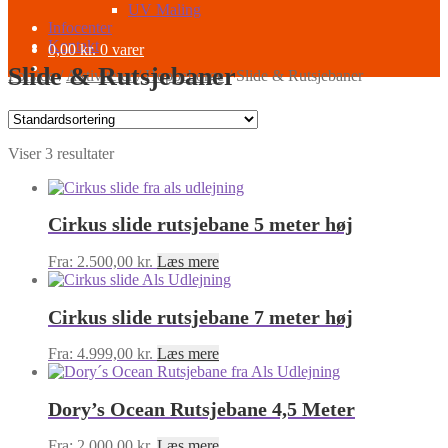
UV Maling
Infocenter
Kontakt
0,00
kr.
0 varer
Slide & Rutsjebaner
Forside
/
Aktiviteter
/
Hoppeborge
/
Slide & Rutsjebaner
Viser 3 resultater
Cirkus slide rutsjebane 5 meter høj
Fra:
2.500,00
kr.
Læs mere
Cirkus slide rutsjebane 7 meter høj
Fra:
4.999,00
kr.
Læs mere
Dory’s Ocean Rutsjebane 4,5 Meter
Fra:
2.000,00
kr.
Læs mere