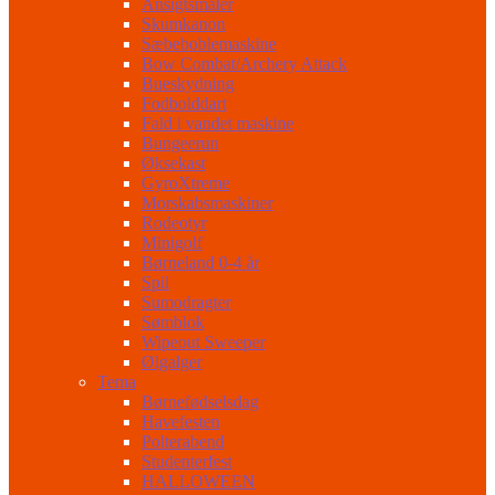
Ansigtsmaler
Skumkanon
Sæbeboblemaskine
Bow Combat/Archery Attack
Bueskydning
Fodbolddart
Fald i vandet maskine
Bungeerun
Øksekast
GyroXtreme
Morskabsmaskiner
Rodeotyr
Minigolf
Børneland 0-4 år
Spil
Sumodragter
Sømblok
Wipeout Sweeper
Ølgalger
Tema
Børnefødselsdag
Havefesten
Polterabend
Studenterfest
HALLOWEEN