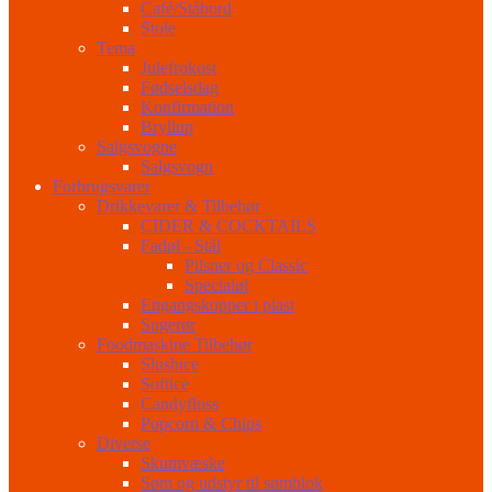
Café/Ståbord
Stole
Tema
Julefrokost
Fødselsdag
Konfirmation
Bryllup
Salgsvogne
Salgsvogn
Forbrugsvarer
Drikkevarer & Tilbehør
CIDER & COCKTAILS
Fadøl - Stål
Pilsner og Classic
Specialøl
Engangskopper i plast
Sugerør
Foodmaskine Tilbehør
Slushice
Softice
Candyfloss
Popcorn & Chips
Diverse
Skumvæske
Søm og udstyr til sømblok