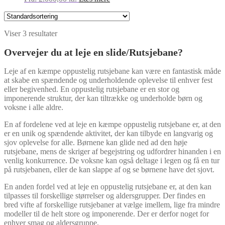
Viser 3 resultater
Overvejer du at leje en slide/Rutsjebane?
Leje af en kæmpe oppustelig rutsjebane kan være en fantastisk måde
at skabe en spændende og underholdende oplevelse til enhver fest
eller begivenhed. En oppustelig rutsjebane er en stor og
imponerende struktur, der kan tiltrække og underholde børn og
voksne i alle aldre.
En af fordelene ved at leje en kæmpe oppustelig rutsjebane er, at den
er en unik og spændende aktivitet, der kan tilbyde en langvarig og
sjov oplevelse for alle. Børnene kan glide ned ad den høje
rutsjebane, mens de skriger af begejstring og udfordrer hinanden i en
venlig konkurrence. De voksne kan også deltage i legen og få en tur
på rutsjebanen, eller de kan slappe af og se børnene have det sjovt.
En anden fordel ved at leje en oppustelig rutsjebane er, at den kan
tilpasses til forskellige størrelser og aldersgrupper. Der findes en
bred vifte af forskellige rutsjebaner at vælge imellem, lige fra mindre
modeller til de helt store og imponerende. Der er derfor noget for
enhver smag og aldersgruppe.