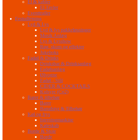
El & kabler
El Tavler
Eventtrailer
Festudlejning
Lyd & Lys
Lyd & lys pakkeløsninger
Musik Anlæg
Lys & Lysshow
Røg, skum og effekter
Jukeboks
Fadøl & Drinks
Drinksbar & Drinksanlæg
Fadølsanlæg
Ølvogne
Fadøl - Stål
CIDER & COCKTAILS
Kulsyre (Co2)
Barer & tilbehør
Barer
Barudstyr & Tilbehør
Køl og frys
Isterningmaskine
Køleskab
Borde & Stole
Borde