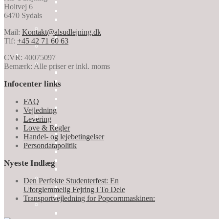
Holtvej 6
6470 Sydals
Mail:
Kontakt@alsudlejning.dk
Tlf:
+45 42 71 60 63
CVR: 40075097
Bemærk: Alle priser er inkl. moms
Infocenter links
FAQ
Vejledning
Levering
Love & Regler
Handel- og lejebetingelser
Persondatapolitik
Nyeste Indlæg
Den Perfekte Studenterfest: En
Uforglemmelig Fejring i To Dele
Transportvejledning for Popcornmaskinen: