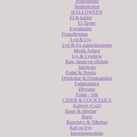
Polterabend
Studenterfest
HALLOWEEN
El & kabler
El Tavler
Eventtrailer
Festudlejning
Lyd & Lys
Lyd & lys pakkeløsninger
Musik Anlæg
Lys & Lysshow
Røg, skum og effekter
Jukeboks
Fadøl & Drinks
Drinksbar & Drinksanlæg
Fadølsanlæg
Ølvogne
Fadøl - Stål
CIDER & COCKTAILS
Kulsyre (Co2)
Barer & tilbehør
Barer
Barudstyr & Tilbehør
Køl og frys
Isterningmaskine