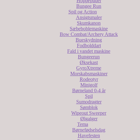
Hoppepuder
Bungee Run
Spil og Action
Ansigtsmaler
Skumkanon
Sæbeboblemaskine
Bow Combat/Archery Attack
Bueskydning
Fodbolddart
Fald i vandet maskine
Bungeerun
Øksekast
GyroXtreme
Morskabsmaskiner
Rodeotyr
Minigolf
Børneland 0-4 år
Spil
Sumodragter
Sømblok
Wipeout Sweeper
Ølgalger
Tema
Børnefødselsdag
Havefesten