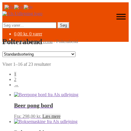
Spring
Spring
til
til
navigation
indhold
Søg
Søg
efter:
0,00
kr.
0 varer
Polterabend
Forside
/
Aktiviteter
/
Tema
/
Polterabend
Viser 1–16 af 23 resultater
1
2
→
Beer pong bord
Fra:
298,00
kr.
Læs mere