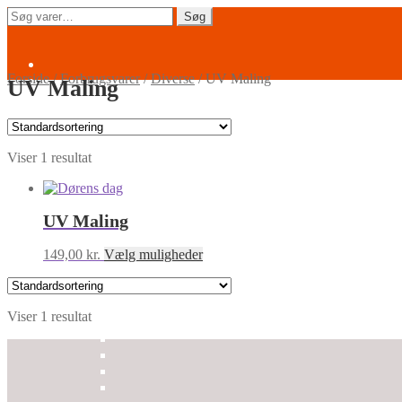
Spring
Spring
Søg
Søg
til
til
efter:
navigation
indhold
Forside
/
Forbrugsvarer
/
Diverse
/
UV Maling
UV Maling
Viser 1 resultat
UV Maling
Dette
149,00
kr.
Vælg muligheder
vare
har
flere
Viser 1 resultat
varianter.
Mulighederne
kan
vælges
på
varesiden