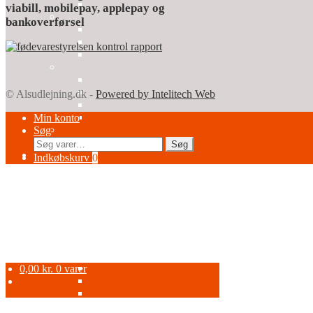
© Alsudlejning.dk -
Powered by Intelitech Web
Min konto
Søg
Søg
Søg
efter:
Indkøbskurv
0
0,00
kr.
0 varer