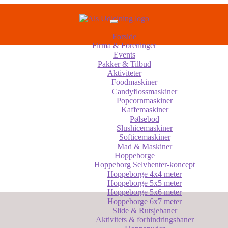
Forside
Firma & Foreninger
Events
Pakker & Tilbud
Aktiviteter
Foodmaskiner
Candyflossmaskiner
Popcornmaskiner
Kaffemaskiner
Pølsebod
Slushicemaskiner
Softicemaskiner
Mad & Maskiner
Hoppeborge
Hoppeborg Selvhenter-koncept
Hoppeborge 4x4 meter
Hoppeborge 5x5 meter
Hoppeborge 5x6 meter
Hoppeborge 6x7 meter
Slide & Rutsjebaner
Aktivitets & forhindringsbaner