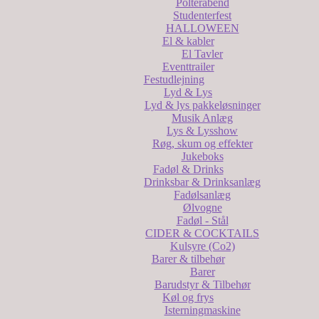
Polterabend
Studenterfest
HALLOWEEN
El & kabler
El Tavler
Eventtrailer
Festudlejning
Lyd & Lys
Lyd & lys pakkeløsninger
Musik Anlæg
Lys & Lysshow
Røg, skum og effekter
Jukeboks
Fadøl & Drinks
Drinksbar & Drinksanlæg
Fadølsanlæg
Ølvogne
Fadøl - Stål
CIDER & COCKTAILS
Kulsyre (Co2)
Barer & tilbehør
Barer
Barudstyr & Tilbehør
Køl og frys
Isterningmaskine