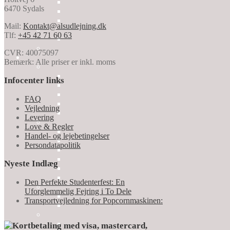
6470 Sydals
Mail:
Kontakt@alsudlejning.dk
Tlf:
+45 42 71 60 63
CVR: 40075097
Bemærk: Alle priser er inkl. moms
Infocenter links
FAQ
Vejledning
Levering
Love & Regler
Handel- og lejebetingelser
Persondatapolitik
Nyeste Indlæg
Den Perfekte Studenterfest: En
Uforglemmelig Fejring i To Dele
Transportvejledning for Popcornmaskinen: