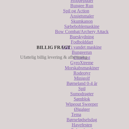
Hoppepuder
Bungee Run
Spil og Action
Ansigtsmaler
Skumkanon
Sæbeboblemaskine
Bow Combat/Archery Attack
Bueskydning
Fodbolddart
Fald i vandet maskine
BILLIG FRAGT
Bungeerun
Ufattelig billig levering & afhentning
Øksekast
GyroXtreme
Morskabsmaskiner
Rodeotyr
Minigolf
Børneland 0-4 år
Spil
Sumodragter
Sømblok
Wipeout Sweeper
Ølgalger
Tema
Børnefødselsdag
Havefesten