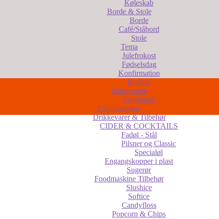
Køleskab
Borde & Stole
Borde
Café/Ståbord
Stole
Tema
Julefrokost
Fødselsdag
Konfirmation
Bryllup
Salgsvogne
Salgsvogn
Forbrugsvarer
Drikkevarer & Tilbehør
CIDER & COCKTAILS
Fadøl - Stål
Pilsner og Classic
Specialøl
Engangskopper i plast
Sugerør
Foodmaskine Tilbehør
Slushice
Softice
Candyfloss
Popcorn & Chips