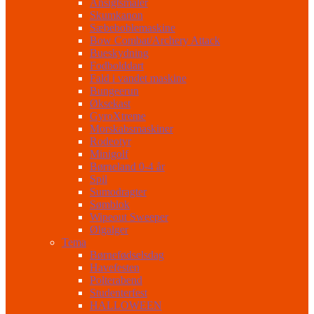
Ansigtsmaler
Skumkanon
Sæbeboblemaskine
Bow Combat/Archery Attack
Bueskydning
Fodbolddart
Fald i vandet maskine
Bungeerun
Øksekast
GyroXtreme
Morskabsmaskiner
Rodeotyr
Minigolf
Børneland 0-4 år
Spil
Sumodragter
Sømblok
Wipeout Sweeper
Ølgalger
Tema
Børnefødselsdag
Havefesten
Polterabend
Studenterfest
HALLOWEEN