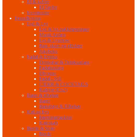
El & kabler
El Tavler
Eventtrailer
Festudlejning
Lyd & Lys
Lyd & lys pakkeløsninger
Musik Anlæg
Lys & Lysshow
Røg, skum og effekter
Jukeboks
Fadøl & Drinks
Drinksbar & Drinksanlæg
Fadølsanlæg
Ølvogne
Fadøl - Stål
CIDER & COCKTAILS
Kulsyre (Co2)
Barer & tilbehør
Barer
Barudstyr & Tilbehør
Køl og frys
Isterningmaskine
Køleskab
Borde & Stole
Borde