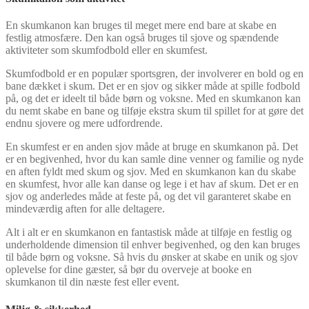
En skumkanon kan bruges til meget mere end bare at skabe en
festlig atmosfære. Den kan også bruges til sjove og spændende
aktiviteter som skumfodbold eller en skumfest.
Skumfodbold er en populær sportsgren, der involverer en bold og en
bane dækket i skum. Det er en sjov og sikker måde at spille fodbold
på, og det er ideelt til både børn og voksne. Med en skumkanon kan
du nemt skabe en bane og tilføje ekstra skum til spillet for at gøre det
endnu sjovere og mere udfordrende.
En skumfest er en anden sjov måde at bruge en skumkanon på. Det
er en begivenhed, hvor du kan samle dine venner og familie og nyde
en aften fyldt med skum og sjov. Med en skumkanon kan du skabe
en skumfest, hvor alle kan danse og lege i et hav af skum. Det er en
sjov og anderledes måde at feste på, og det vil garanteret skabe en
mindeværdig aften for alle deltagere.
Alt i alt er en skumkanon en fantastisk måde at tilføje en festlig og
underholdende dimension til enhver begivenhed, og den kan bruges
til både børn og voksne. Så hvis du ønsker at skabe en unik og sjov
oplevelse for dine gæster, så bør du overveje at booke en
skumkanon til din næste fest eller event.