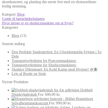
skumkanoner, og planlæg din næste fest med en ekstraordinær
festlig stemning.
Kategori:
Blog
Indlægsnavigation
Forrige
Guide til børnefødselsdagen
indlæg:
Næste
Hvor længe er en slushicemaskine om at fryse?
indlæg:
Kategorier
Blog
(13)
Seneste indlæg
Den Perfekte Studenterfest: En Uforglemmelig Fejring i To
Dele
Transportvejledning for Popcornmaskinen:
Transportvejledning for Slushicemaskinen:
Slushice Dilemmaet: En Kold Kamp mod Hvepse! 🍧🐝
Leje af Borde og Stole
Nyeste Produkter
Dobbelt
Displaykøleskab
Fra:
600,00
kr.
Hoppeborg
Selvafhentningskoncept
Fra:
999,00
kr.
Anlæg, Lysshow og