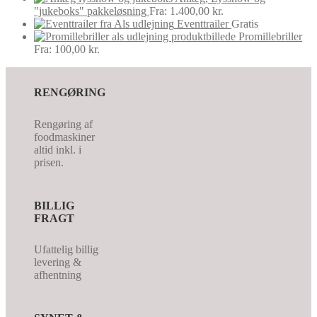
"jukeboks" pakkeløsning
Fra:
1.400,00
kr.
Eventtrailer
Gratis
Promillebriller
Fra:
100,00
kr.
RENGØRING
Rengøring af
foodmaskiner
altid inkl. i
prisen.
BILLIG
FRAGT
Ufattelig billig
levering &
afhentning