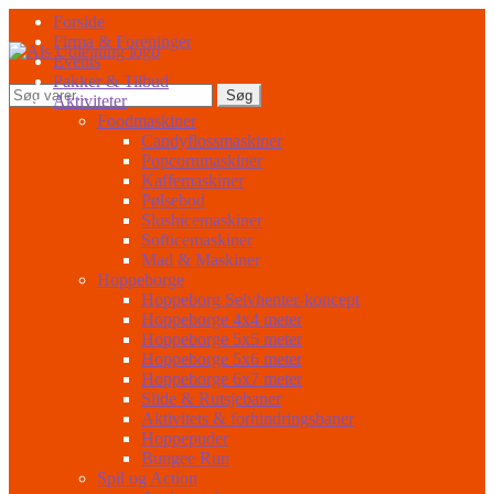
Spring
Spring
Forside
til
til
Firma & Foreninger
navigation
indhold
Events
Pakker & Tilbud
Søg
Søg
Aktiviteter
efter:
Foodmaskiner
Candyflossmaskiner
Popcornmaskiner
Kaffemaskiner
Pølsebod
Slushicemaskiner
Softicemaskiner
Mad & Maskiner
Hoppeborge
Hoppeborg Selvhenter-koncept
Hoppeborge 4x4 meter
Hoppeborge 5x5 meter
Hoppeborge 5x6 meter
Hoppeborge 6x7 meter
Slide & Rutsjebaner
Aktivitets & forhindringsbaner
Hoppepuder
Bungee Run
Spil og Action