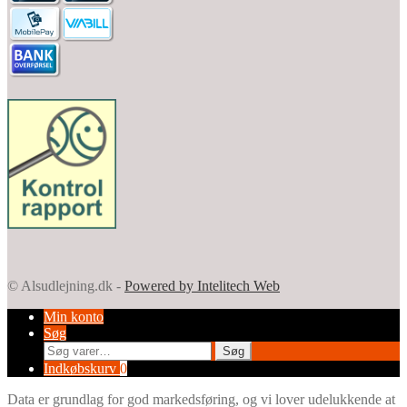
© Alsudlejning.dk -
Powered by Intelitech Web
Min konto
Søg
Søg
Søg
efter:
Indkøbskurv
0
Data er grundlag for god markedsføring, og vi lover udelukkende at