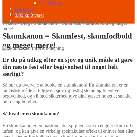
UV Maling
Infocenter
Kontakt
0,00
kr.
0 varer
Udgivet i
marts 26, 2023
af
Morten Mehlberg
Forside
/
Blog
/
Skumkanon = Skumfest, skumfodbold og meget
mere!
Skumkanon = Skumfest, skumfodbold
og meget mere!
Er du på udkig efter en sjov og unik måde at gøre
din næste fest eller begivenhed til noget helt
særligt?
Så bør du overveje at booke en skumkanon! En skumkanon er en
fantastisk måde at tilføje en sjov og festlig stemning til enhver
begivenhed, og vil med sikkerhed give dine gæster noget at snakke
om i lang tid efter.
Så hvad er en skumkanon?
En skumkanon er en maskine, der sprøjter store mængder skum ud i
luften, og kan give en virkelig spektakulær effekt til enhver fest eller
event. Der er forskellige typer skumkanoner, der kan variere i