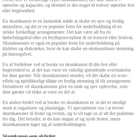
størrelse og kapacitet, og dermed er der noget til enhver størrelse fest
eller begivenhed.
En skumkanon er en fantastisk måde at skabe en sjov og festlig
atmosfære, og det er en populær form for underholdning til en
række forskellige arrangementer. Det kan være alt fra en
fødselsdagsfest eller en bryllupsreception til en koncert eller festival.
Skumkanoner er også en populær form for underholdning på
klubber og diskoteker, hvor de kan skabe en ekstraordinær stemning
på dansegulvet.
En af fordelene ved at booke en skumkanon til din fest eller
begivenhed er, at det kan være en virkelig spændende overraskelse
for dine gæster. Når skumkanonen tændes, vil det skabe en wow-
effekt og øjeblikkeligt tilføje en festlig stemning til dit arrangement.
Derudover vil skumkanonen give en unik og sjov oplevelse, som
dine gæster vil elske at være en del af.
En anden fordel ved at booke en skumkanon er, at det er utroligt
nemt at organisere og planlægge. Vi specialiserer sos i at levere
skumkanoner til fester og events, og vi vil tage os af alt det praktiske
for dig. Det betyder, at du kan slappe af og nyde festen, mens
skumkanonen tager sig af underholdningen.
Skumkanon som aktivitet