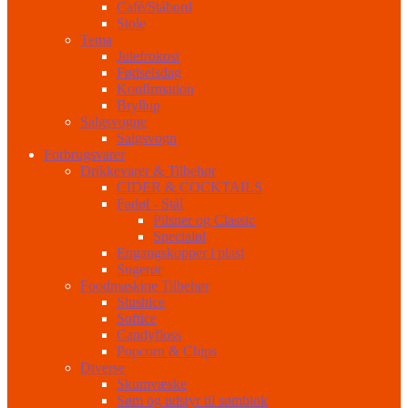
Café/Ståbord
Stole
Tema
Julefrokost
Fødselsdag
Konfirmation
Bryllup
Salgsvogne
Salgsvogn
Forbrugsvarer
Drikkevarer & Tilbehør
CIDER & COCKTAILS
Fadøl - Stål
Pilsner og Classic
Specialøl
Engangskopper i plast
Sugerør
Foodmaskine Tilbehør
Slushice
Softice
Candyfloss
Popcorn & Chips
Diverse
Skumvæske
Søm og udstyr til sømblok