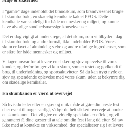
Miljø & sikkerhed
I “gamle” dage indeholdt det brandskum, som brandvæsenet brugte
til skumfodbold, en skadelig kemikalie kaldet PFOS. Dette
kemikalie var skadeligt for både mennesker og miljøet, og kunne
have alvorlige sundhedsmæssige konsekvenser.
Det er dog vigtigt at understrege, at det skum, som vi tilbyder i dag
til skumfodbold og andre formål, ikke indeholder PFOS. Vores
skum er lavet af almindelig sæbe og andre ufarlige ingredienser, som
er sikre for både mennesker og miljøet.
Vi tager ansvar for at levere en sikker og sjov oplevelse til vores
kunder, og derfor bruger vi kun skum, som er testet og godkendt til
brug til underholdning og sportsaktiviteter. Så du kan trygt nyde en
sjov og spændende oplevelse med vores skum, uden at bekymre dig
om skadelige kemikalier.
En skumkanon er værd at overveje!
Så hvis du leder efter en sjov og unik måde at gøre din næste fest
eller event til noget særligt, så bør du helt sikkert overveje at booke
en skumkanon. Det vil give en virkelig spektakulær effekt, og vil
garanteret få dine gæster til at tale om din fest i lang tid efter. Så tøv
ikke med at kontakte en virksomhed, der specialiserer sig i at levere