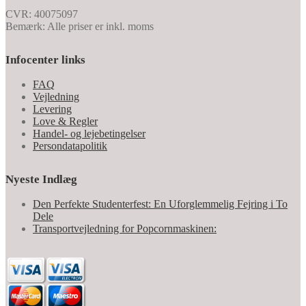
CVR: 40075097
Bemærk: Alle priser er inkl. moms
Infocenter links
FAQ
Vejledning
Levering
Love & Regler
Handel- og lejebetingelser
Persondatapolitik
Nyeste Indlæg
Den Perfekte Studenterfest: En Uforglemmelig Fejring i To
Dele
Transportvejledning for Popcornmaskinen: