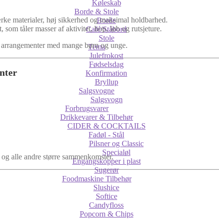
Køleskab
Borde & Stole
tærke materialer, høj sikkerhed og maksimal holdbarhed.
Borde
 som tåler masser af aktivitet, hop, løb og rutsjeture.
Café/Ståbord
Stole
til arrangementer med mange børn og unge.
Tema
Julefrokost
Fødselsdag
nter
Konfirmation
Bryllup
Salgsvogne
Salgsvogn
Forbrugsvarer
Drikkevarer & Tilbehør
CIDER & COCKTAILS
Fadøl - Stål
Pilsner og Classic
Specialøl
er og alle andre større sammenkomster.
Engangskopper i plast
Sugerør
Foodmaskine Tilbehør
Slushice
Softice
Candyfloss
Popcorn & Chips