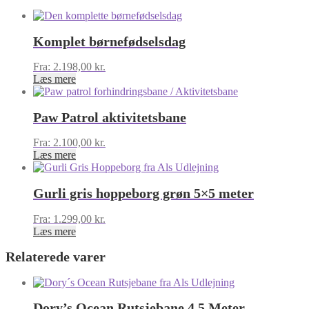
Komplet børnefødselsdag
Fra:
2.198,00
kr.
Læs mere
Paw Patrol aktivitetsbane
Fra:
2.100,00
kr.
Læs mere
Gurli gris hoppeborg grøn 5×5 meter
Fra:
1.299,00
kr.
Læs mere
Relaterede varer
Dory’s Ocean Rutsjebane 4,5 Meter