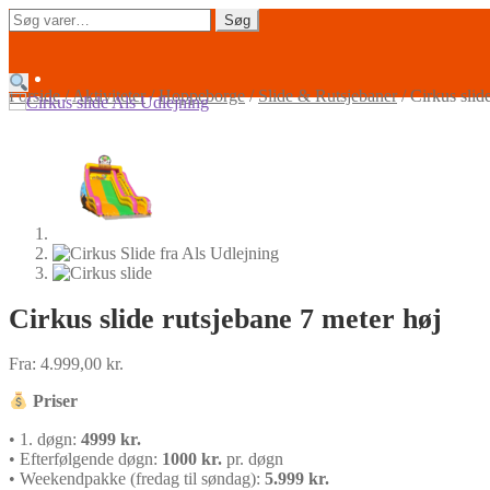
Spring
Spring
Søg
Søg
til
til
efter:
navigation
indhold
Forside
/
Aktiviteter
/
Hoppeborge
/
Slide & Rutsjebaner
/
Cirkus slid
Cirkus slide rutsjebane 7 meter høj
Fra:
4.999,00
kr.
Priser
• 1. døgn:
4999 kr.
• Efterfølgende døgn:
1000 kr.
pr. døgn
• Weekendpakke (fredag til søndag):
5.999 kr.