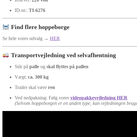
ID-nr.:
TI-6276
Find flere hoppeborge
Se hele vores udvalg →
HER
Transportvejledning ved selvafhentning
Står på
palle
og
skal flyttes på pallen
Vægt:
ca. 300 kg
Trailer skal være
ren
Ved nedpakning: Følg vores
videopakkevejledning HER
(Selvom hoppeborgen er en anden type, kan vejledningen brug