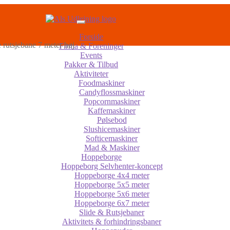
Forside
e rutsjebane 7 meter høj
Firma & Foreninger
Events
Pakker & Tilbud
Aktiviteter
Foodmaskiner
Candyflossmaskiner
Popcornmaskiner
Kaffemaskiner
Pølsebod
Slushicemaskiner
Softicemaskiner
Mad & Maskiner
Hoppeborge
Hoppeborg Selvhenter-koncept
Hoppeborge 4x4 meter
Hoppeborge 5x5 meter
Hoppeborge 5x6 meter
Hoppeborge 6x7 meter
Slide & Rutsjebaner
Aktivitets & forhindringsbaner