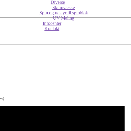
Diverse
Skumvæske
Søm og udstyr til sømblok
UV Maling
Infocenter
Kontakt
es)