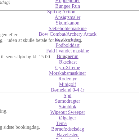
Hoppepuder
øndag)
Bungee Run
Spil og Action
Ansigtsmaler
Skumkanon
Sæbeboblemaskine
Bow Combat/Archery Attack
gen efter.
Bueskydning
 – uden at skulle betale for en ekstra dag.
Fodbolddart
Fald i vandet maskine
Bungeerun
til senest lørdag kl. 15.00 = 1 døgn.
Øksekast
GyroXtreme
Morskabsmaskiner
Rodeotyr
Minigolf
Børneland 0-4 år
Spil
Sumodragter
Sømblok
ing.
Wipeout Sweeper
Ølgalger
Tema
og sidste bookingdag.
Børnefødselsdag
Havefesten