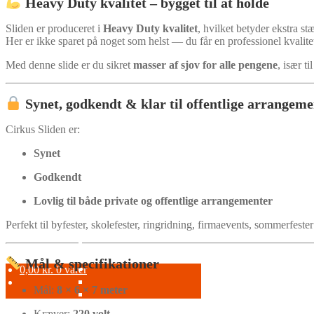
Heavy Duty kvalitet – bygget til at holde
Sliden er produceret i
Heavy Duty kvalitet
, hvilket betyder ekstra s
Her er ikke sparet på noget som helst — du får en professionel kvalitet,
Med denne slide er du sikret
masser af sjov for alle pengene
, især 
Synet, godkendt & klar til offentlige arrangeme
Cirkus Sliden er:
Synet
Godkendt
Lovlig til både private og offentlige arrangementer
Perfekt til byfester, skolefester, ringridning, firmaevents, sommerfest
Mål & specifikationer
0,00
kr.
0 varer
Mål:
8 × 6 × 7 meter
Kræver:
220 volt