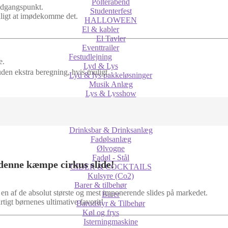
Polterabend
udgangspunkt.
Studenterfest
uligt at imødekomme det.
HALLOWEEN
El & kabler
El Tavler
Eventtrailer
Festudlejning
e.
Lyd & Lys
uden ekstra beregning, hvis muligt.
Lyd & lys pakkeløsninger
Musik Anlæg
Lys & Lysshow
Røg, skum og effekter
Jukeboks
Fadøl & Drinks
Drinksbar & Drinksanlæg
Fadølsanlæg
Ølvogne
Fadøl - Stål
 denne kæmpe cirkus slide!
CIDER & COCKTAILS
Kulsyre (Co2)
Barer & tilbehør
n af de absolut største og mest imponerende slides på markedet.
Barer
igt børnenes ultimative favorit!
Barudstyr & Tilbehør
Køl og frys
Isterningmaskine