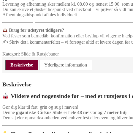
Levering og afhentning sker mellem kl. 08.00 og senest 15.00. som 
Du kan skrive et ønsket tidspunkt ved checkout – vi prøver så vidt m
Afhentningstidspunkt aftales individuelt.
Brug for udstyret tidligere?
Ved fester som barnedåb, konfirmation eller bryllup vil vi gerne hjælp
✍️ Skriv det i kommentarfeltet – vi forsøger altid at levere dagen før 
Kategori:
Slide & Rutsjebaner
Beskrivelse
Yderligere information
Beskrivelse
Vildere end nogensinde før – med et rutsjesus i
Gør dig klar til fart, grin og sug i maven!
Denne
gigantiske Cirkus Slide
er hele
48 m²
stor og
7 meter høj
— e
Den stjæler opmærksomheden ved enhver fest eller event og bliver hurt