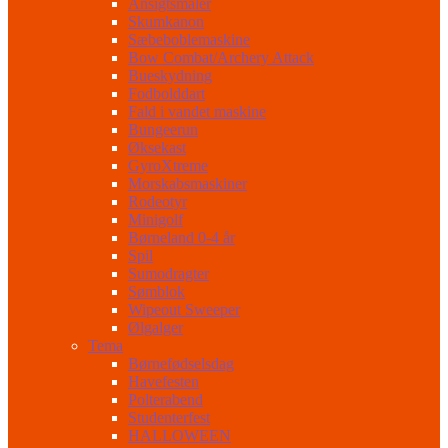
Ansigtsmaler
Skumkanon
Sæbeboblemaskine
Bow Combat/Archery Attack
Bueskydning
Fodbolddart
Fald i vandet maskine
Bungeerun
Øksekast
GyroXtreme
Morskabsmaskiner
Rodeotyr
Minigolf
Børneland 0-4 år
Spil
Sumodragter
Sømblok
Wipeout Sweeper
Ølgalger
Tema
Børnefødselsdag
Havefesten
Polterabend
Studenterfest
HALLOWEEN