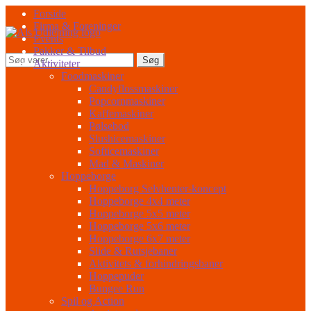
Spring
Spring
Forside
til
til
Firma & Foreninger
navigation
indhold
Events
Pakker & Tilbud
Søg
Søg
Aktiviteter
efter:
Foodmaskiner
Candyflossmaskiner
Popcornmaskiner
Kaffemaskiner
Pølsebod
Slushicemaskiner
Softicemaskiner
Mad & Maskiner
Hoppeborge
Hoppeborg Selvhenter-koncept
Hoppeborge 4x4 meter
Hoppeborge 5x5 meter
Hoppeborge 5x6 meter
Hoppeborge 6x7 meter
Slide & Rutsjebaner
Aktivitets & forhindringsbaner
Hoppepuder
Bungee Run
Spil og Action