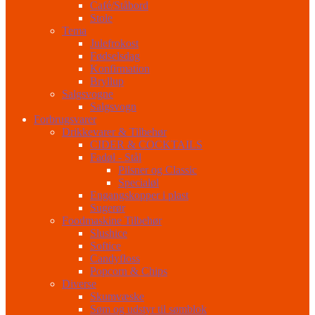
Café/Ståbord
Stole
Tema
Julefrokost
Fødselsdag
Konfirmation
Bryllup
Salgsvogne
Salgsvogn
Forbrugsvarer
Drikkevarer & Tilbehør
CIDER & COCKTAILS
Fadøl - Stål
Pilsner og Classic
Specialøl
Engangskopper i plast
Sugerør
Foodmaskine Tilbehør
Slushice
Softice
Candyfloss
Popcorn & Chips
Diverse
Skumvæske
Søm og udstyr til sømblok