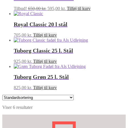
730,00 kr..
695,00 kr..
Den
Den
Tilbud!
650,00
kr.
595,00
kr.
Tilføj til kurv
oprindelige
aktuelle
pris
pris
Royal Classic 20 l stål
var:
er:
650,00 kr..
595,00 kr..
705,00
kr.
Tilføj til kurv
Tuborg Classic 25 l. Stål
925,00
kr.
Tilføj til kurv
Tuborg Grøn 25 l. Stål
825,00
kr.
Tilføj til kurv
Viser 6 resultater