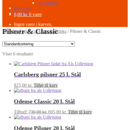
UV Maling
Infocenter
Kontakt
0,00
kr.
0 varer
Ingen varer i kurven.
Pilsner & Classic
Forside
/
Fadøl, cocktails & Drinks
/
Pilsner & Classic
Viser 6 resultater
Carlsberg pilsner 25 l. Stål
825,00
kr.
Tilføj til kurv
Odense Classic 20 l. Stål
Den
Den
Tilbud!
730,00
kr.
695,00
kr.
Tilføj til kurv
oprindelige
aktuelle
pris
pris
Odense Pilsner 20 l. Stål
var:
er: