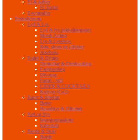
El & kabler
El Tavler
Eventtrailer
Festudlejning
Lyd & Lys
Lyd & lys pakkeløsninger
Musik Anlæg
Lys & Lysshow
Røg, skum og effekter
Jukeboks
Fadøl & Drinks
Drinksbar & Drinksanlæg
Fadølsanlæg
Ølvogne
Fadøl - Stål
CIDER & COCKTAILS
Kulsyre (Co2)
Barer & tilbehør
Barer
Barudstyr & Tilbehør
Køl og frys
Isterningmaskine
Køleskab
Borde & Stole
Borde