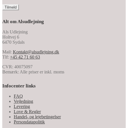
Alt om Alsudlejning
Als Udlejning
Holtvej 6
6470 Sydals
Mail:
Kontakt@alsudlejning.dk
Tlf:
+45 42 71 60 63
CVR: 40075097
Bemærk: Alle priser er inkl. moms
Infocenter links
FAQ
Vejledning
Levering
Love & Regler
Handel- og lejebetingelser
Persondatapolitik