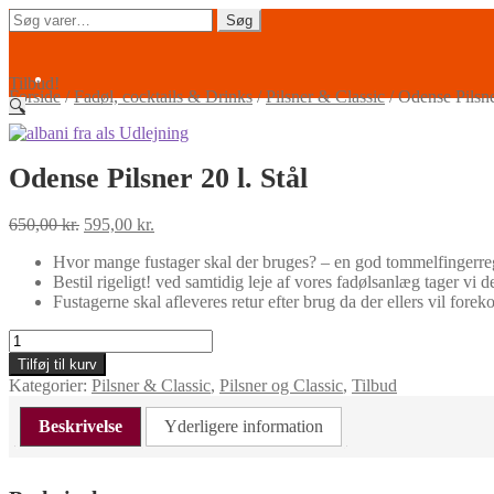
Spring
Spring
Søg
Søg
til
til
efter:
navigation
indhold
Tilbud!
Forside
/
Fadøl, cocktails & Drinks
/
Pilsner & Classic
/
Odense Pilsner
🔍
Odense Pilsner 20 l. Stål
Den
Den
650,00
kr.
595,00
kr.
oprindelige
aktuelle
Hvor mange fustager skal der bruges? – en god tommelfingerregel
pris
pris
Bestil rigeligt! ved samtidig leje af vores fadølsanlæg tager vi d
var:
er:
Fustagerne skal afleveres retur efter brug da der ellers vil fore
650,00 kr..
595,00 kr..
Odense
Pilsner
Tilføj til kurv
20
Kategorier:
Pilsner & Classic
,
Pilsner og Classic
,
Tilbud
l.
Stål
Beskrivelse
Yderligere information
antal