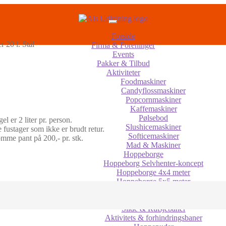
Forside
 20 l. Stål
Firma & Foreninger
Events
Pakker & Tilbud
Aktiviteter
Foodmaskiner
Candyflossmaskiner
Popcornmaskiner
Kaffemaskiner
Pølsebod
 er 2 liter pr. person.
Slushicemaskiner
e fustager som ikke er brudt retur.
Softicemaskiner
komme pant på 200,- pr. stk.
Mad & Maskiner
Hoppeborge
Hoppeborg Selvhenter-koncept
Hoppeborge 4x4 meter
Hoppeborge 5x5 meter
Hoppeborge 5x6 meter
Hoppeborge 6x7 meter
Slide & Rutsjebaner
Aktivitets & forhindringsbaner