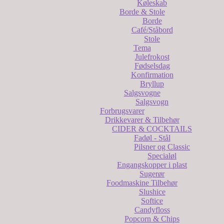
Køleskab
Borde & Stole
Borde
Café/Ståbord
Stole
Tema
Julefrokost
Fødselsdag
Konfirmation
Bryllup
Salgsvogne
Salgsvogn
Forbrugsvarer
Drikkevarer & Tilbehør
CIDER & COCKTAILS
Fadøl - Stål
Pilsner og Classic
Specialøl
Engangskopper i plast
Sugerør
Foodmaskine Tilbehør
Slushice
Softice
Candyfloss
Popcorn & Chips