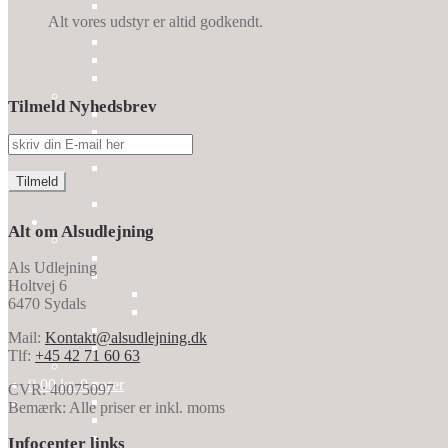
Alt vores udstyr er altid godkendt.
Tilmeld Nyhedsbrev
Alt om Alsudlejning
Als Udlejning
Holtvej 6
6470 Sydals
Mail:
Kontakt@alsudlejning.dk
Tlf:
+45 42 71 60 63
0,00
kr.
0 varer
CVR: 40075097
Bemærk: Alle priser er inkl. moms
Infocenter links