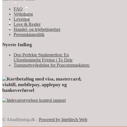
FAQ
Vejledning
Levering
Love & Regler
Handel- og lejebetingelser
Persondatapolitik
Nyeste Indlæg
Den Perfekte Studenterfest: En
Uforglemmelig Fejring i To Dele
Transportvejledning for Popcornmaskinen:
© Alsudlejning.dk -
Powered by Intelitech Web