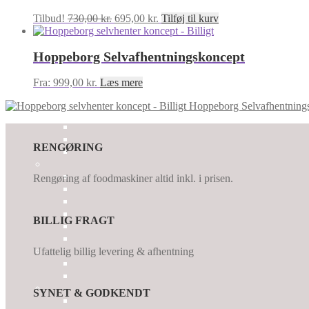
Den
Den
Tilbud!
730,00
kr.
695,00
kr.
Tilføj til kurv
oprindelige
aktuelle
pris
pris
Hoppeborg Selvafhentningskoncept
var:
er:
730,00 kr..
695,00 kr..
Fra:
999,00
kr.
Læs mere
Hoppeborg Selvafhentning
RENGØRING
Rengøring af foodmaskiner altid inkl. i prisen.
BILLIG FRAGT
Ufattelig billig levering & afhentning
SYNET & GODKENDT