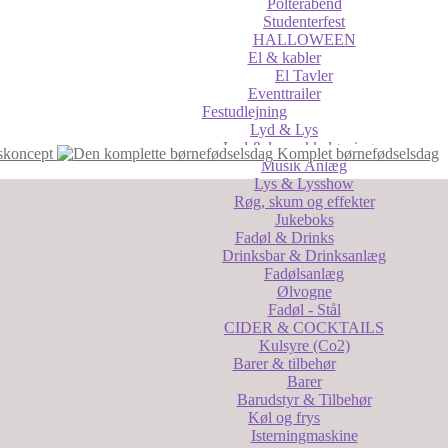
Polterabend
Studenterfest
HALLOWEEN
El & kabler
El Tavler
Eventtrailer
Festudlejning
Lyd & Lys
Lyd & lys pakkeløsninger
skoncept
Komplet børnefødselsdag
Musik Anlæg
Lys & Lysshow
Røg, skum og effekter
Jukeboks
Fadøl & Drinks
Drinksbar & Drinksanlæg
Fadølsanlæg
Ølvogne
Fadøl - Stål
CIDER & COCKTAILS
Kulsyre (Co2)
Barer & tilbehør
Barer
Barudstyr & Tilbehør
Køl og frys
Isterningmaskine