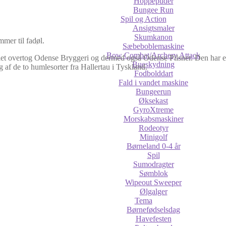
Hoppepuder
Bungee Run
Spil og Action
Ansigtsmaler
Skumkanon
mer til fadøl.
Sæbeboblemaskine
Bow Combat/Archery Attack
et overtog Odense Bryggeri og der­med også Odense Pilsner. Den har en
Bueskydning
g af de to humlesorter fra Hallertau i Tyskland.
Fodbolddart
Fald i vandet maskine
Bungeerun
Øksekast
GyroXtreme
Morskabsmaskiner
Rodeotyr
Minigolf
Børneland 0-4 år
Spil
Sumodragter
Sømblok
Wipeout Sweeper
Ølgalger
Tema
Børnefødselsdag
Havefesten