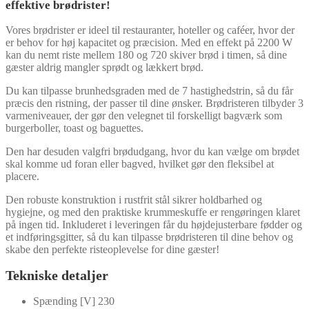
effektive brødrister!
Vores brødrister er ideel til restauranter, hoteller og caféer, hvor der
er behov for høj kapacitet og præcision. Med en effekt på 2200 W
kan du nemt riste mellem 180 og 720 skiver brød i timen, så dine
gæster aldrig mangler sprødt og lækkert brød.
Du kan tilpasse brunhedsgraden med de 7 hastighedstrin, så du får
præcis den ristning, der passer til dine ønsker. Brødristeren tilbyder 3
varmeniveauer, der gør den velegnet til forskelligt bagværk som
burgerboller, toast og baguettes.
Den har desuden valgfri brødudgang, hvor du kan vælge om brødet
skal komme ud foran eller bagved, hvilket gør den fleksibel at
placere.
Den robuste konstruktion i rustfrit stål sikrer holdbarhed og
hygiejne, og med den praktiske krummeskuffe er rengøringen klaret
på ingen tid. Inkluderet i leveringen får du højdejusterbare fødder og
et indføringsgitter, så du kan tilpasse brødristeren til dine behov og
skabe den perfekte risteoplevelse for dine gæster!
Tekniske detaljer
Spænding [V]
230