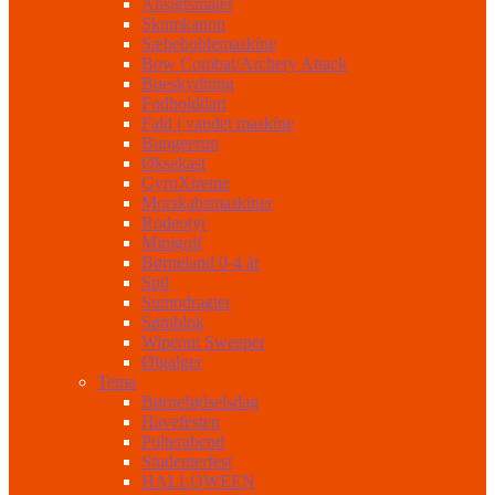
Ansigtsmaler
Skumkanon
Sæbeboblemaskine
Bow Combat/Archery Attack
Bueskydning
Fodbolddart
Fald i vandet maskine
Bungeerun
Øksekast
GyroXtreme
Morskabsmaskiner
Rodeotyr
Minigolf
Børneland 0-4 år
Spil
Sumodragter
Sømblok
Wipeout Sweeper
Ølgalger
Tema
Børnefødselsdag
Havefesten
Polterabend
Studenterfest
HALLOWEEN