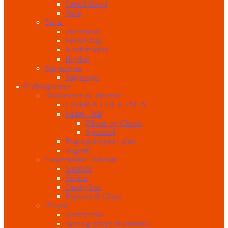
Café/Ståbord
Stole
Tema
Julefrokost
Fødselsdag
Konfirmation
Bryllup
Salgsvogne
Salgsvogn
Forbrugsvarer
Drikkevarer & Tilbehør
CIDER & COCKTAILS
Fadøl - Stål
Pilsner og Classic
Specialøl
Engangskopper i plast
Sugerør
Foodmaskine Tilbehør
Slushice
Softice
Candyfloss
Popcorn & Chips
Diverse
Skumvæske
Søm og udstyr til sømblok