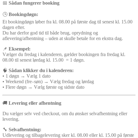
📅
Sådan fungerer booking
🕒
Bookingdøgn:
Et bookingdøgn løber fra kl. 08.00 på første dag til senest kl. 15.00
dagen efter.
Du har derfor god tid til både brug, oprydning og
aflevering/afhentning – uden at skulle betale for en ekstra dag.
📌
Eksempel:
Vælger du fredag i kalenderen, gælder bookingen fra fredag kl.
08.00 til senest lørdag kl. 15.00 = 1 døgn.
🧠
Sådan klikker du i kalenderen:
• 1 døgn → Vælg 1 dato
• Weekend (fre–søn) → Vælg fredag og lørdag
• Flere døgn → Vælg første og sidste dato
🚚
Levering eller afhentning
Du vælger selv ved checkout, om du ønsker selvafhentning eller
levering.
🔧
Selvafhentning:
Udlevering og tilbagelevering sker kl. 08.00 eller kl. 15.00 på første