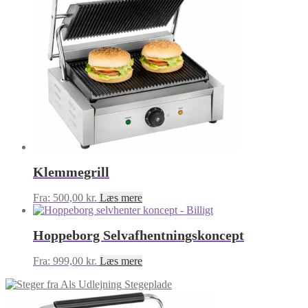
Klemmegrill
Fra:
500,00
kr.
Læs mere
Hoppeborg Selvafhentningskoncept
Fra:
999,00
kr.
Læs mere
Stegeplade