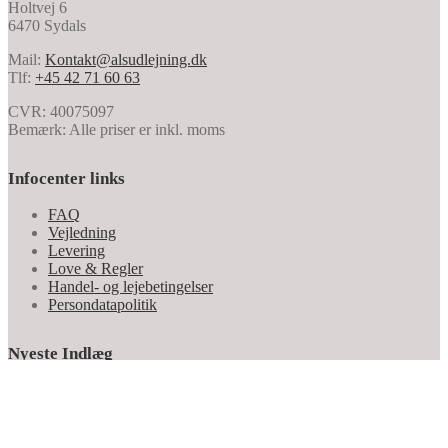
Holtvej 6
6470 Sydals
Mail:
Kontakt@alsudlejning.dk
Tlf:
+45 42 71 60 63
CVR: 40075097
Bemærk: Alle priser er inkl. moms
Infocenter links
FAQ
Vejledning
Levering
Love & Regler
Handel- og lejebetingelser
Persondatapolitik
Nyeste Indlæg
Den Perfekte Studenterfest: En Uforglemmelig Fejring i To
Dele
Transportvejledning for Popcornmaskinen: