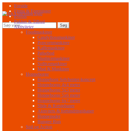
Spring
Spring
Forside
til
til
Firma & Foreninger
navigation
indhold
Events
Pakker & Tilbud
Søg
Søg
Aktiviteter
efter:
Foodmaskiner
Candyflossmaskiner
Popcornmaskiner
Kaffemaskiner
Pølsebod
Slushicemaskiner
Softicemaskiner
Mad & Maskiner
Hoppeborge
Hoppeborg Selvhenter-koncept
Hoppeborge 4x4 meter
Hoppeborge 5x5 meter
Hoppeborge 5x6 meter
Hoppeborge 6x7 meter
Slide & Rutsjebaner
Aktivitets & forhindringsbaner
Hoppepuder
Bungee Run
Spil og Action