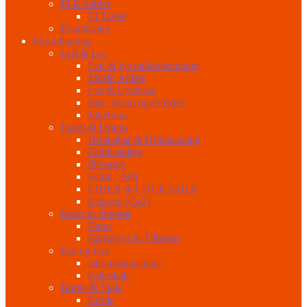
El & kabler
El Tavler
Eventtrailer
Festudlejning
Lyd & Lys
Lyd & lys pakkeløsninger
Musik Anlæg
Lys & Lysshow
Røg, skum og effekter
Jukeboks
Fadøl & Drinks
Drinksbar & Drinksanlæg
Fadølsanlæg
Ølvogne
Fadøl - Stål
CIDER & COCKTAILS
Kulsyre (Co2)
Barer & tilbehør
Barer
Barudstyr & Tilbehør
Køl og frys
Isterningmaskine
Køleskab
Borde & Stole
Borde