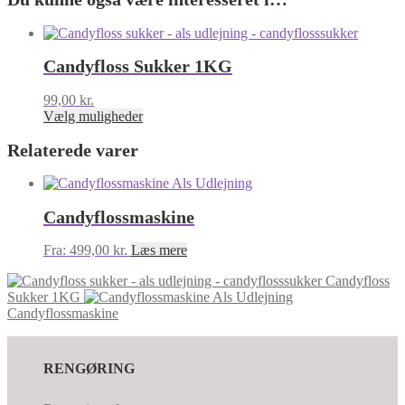
Candyfloss Sukker 1KG
99,00
kr.
Dette
Vælg muligheder
vare
Relaterede varer
har
flere
varianter.
Mulighederne
kan
Candyflossmaskine
vælges
på
Fra:
499,00
kr.
Læs mere
varesiden
Candyfloss
Sukker 1KG
Candyflossmaskine
RENGØRING