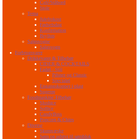
Café/Ståbord
Stole
Tema
Julefrokost
Fødselsdag
Konfirmation
Bryllup
Salgsvogne
Salgsvogn
Forbrugsvarer
Drikkevarer & Tilbehør
CIDER & COCKTAILS
Fadøl - Stål
Pilsner og Classic
Specialøl
Engangskopper i plast
Sugerør
Foodmaskine Tilbehør
Slushice
Softice
Candyfloss
Popcorn & Chips
Diverse
Skumvæske
Søm og udstyr til sømblok