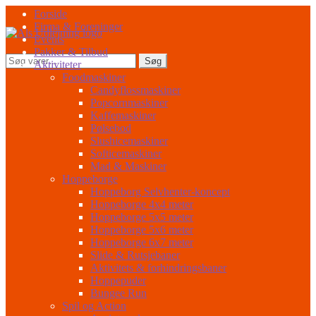
Spring
Spring
Forside
til
til
Firma & Foreninger
navigation
indhold
Events
Pakker & Tilbud
Søg
Søg
Aktiviteter
efter:
Foodmaskiner
Candyflossmaskiner
Popcornmaskiner
Kaffemaskiner
Pølsebod
Slushicemaskiner
Softicemaskiner
Mad & Maskiner
Hoppeborge
Hoppeborg Selvhenter-koncept
Hoppeborge 4x4 meter
Hoppeborge 5x5 meter
Hoppeborge 5x6 meter
Hoppeborge 6x7 meter
Slide & Rutsjebaner
Aktivitets & forhindringsbaner
Hoppepuder
Bungee Run
Spil og Action