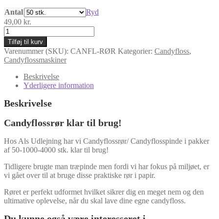
49,00 kr.
Antal
til
Ryd
2.000,00 kr.
49,00
kr.
Candyflossrør
antal
Tilføj til kurv
Varenummer (SKU):
CANFL-RØR
Kategorier:
Candyfloss
,
Candyflossmaskiner
Beskrivelse
Yderligere information
Beskrivelse
Candyflossrør klar til brug!
Hos Als Udlejning har vi Candyflossrør/ Candyflosspinde i pakker
af 50-1000-4000 stk. klar til brug!
Tidligere brugte man træpinde men fordi vi har fokus på miljøet, er
vi gået over til at bruge disse praktiske rør i papir.
Røret er perfekt udformet hvilket sikrer dig en meget nem og den
ultimative oplevelse, når du skal lave dine egne candyfloss.
Du kunne også være interesseret i…