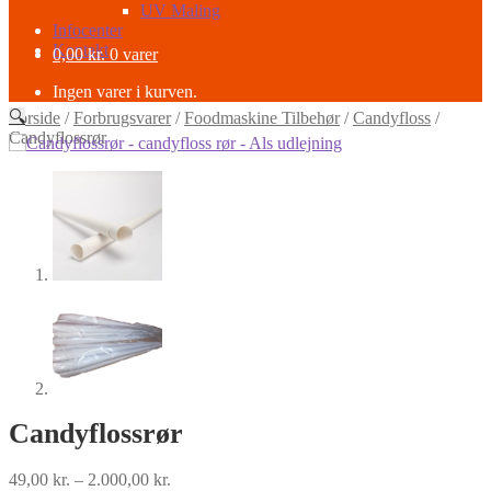
UV Maling
Infocenter
Kontakt
0,00
kr.
0 varer
Ingen varer i kurven.
🔍
Forside
/
Forbrugsvarer
/
Foodmaskine Tilbehør
/
Candyfloss
/
Candyflossrør
Candyflossrør
Prisinterval:
49,00
kr.
–
2.000,00
kr.