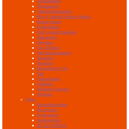
Ansigtsmaler
Skumkanon
Sæbeboblemaskine
Bow Combat/Archery Attack
Bueskydning
Fodbolddart
Fald i vandet maskine
Bungeerun
Øksekast
GyroXtreme
Morskabsmaskiner
Rodeotyr
Minigolf
Børneland 0-4 år
Spil
Sumodragter
Sømblok
Wipeout Sweeper
Ølgalger
Tema
Børnefødselsdag
Havefesten
Polterabend
Studenterfest
HALLOWEEN