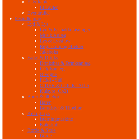
El & kabler
El Tavler
Eventtrailer
Festudlejning
Lyd & Lys
Lyd & lys pakkeløsninger
Musik Anlæg
Lys & Lysshow
Røg, skum og effekter
Jukeboks
Fadøl & Drinks
Drinksbar & Drinksanlæg
Fadølsanlæg
Ølvogne
Fadøl - Stål
CIDER & COCKTAILS
Kulsyre (Co2)
Barer & tilbehør
Barer
Barudstyr & Tilbehør
Køl og frys
Isterningmaskine
Køleskab
Borde & Stole
Borde