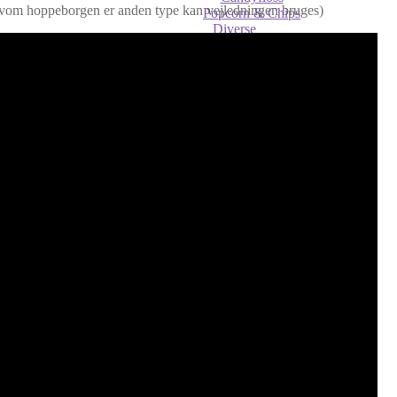
vom hoppeborgen er anden type kan vejledningen bruges)
Popcorn & Chips
Diverse
Skumvæske
Søm og udstyr til sømblok
UV Maling
Infocenter
Kontakt