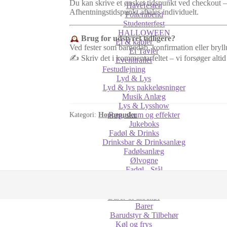
Du kan skrive et ønsket tidspunkt ved checkout –
Havefesten
Afhentningstidspunkt aftales individuelt.
Polterabend
Studenterfest
HALLOWEEN
Brug for udstyret tidligere?
El & kabler
Ved fester som barnedåb, konfirmation eller bryll
El Tavler
✍️ Skriv det i kommentarfeltet – vi forsøger altid
Eventtrailer
Festudlejning
Lyd & Lys
Lyd & lys pakkeløsninger
Musik Anlæg
Lys & Lysshow
Røg, skum og effekter
Kategori:
Hoppepuder
Jukeboks
Fadøl & Drinks
Drinksbar & Drinksanlæg
Fadølsanlæg
Ølvogne
Fadøl - Stål
CIDER & COCKTAILS
Kulsyre (Co2)
Barer & tilbehør
Barer
Barudstyr & Tilbehør
Køl og frys