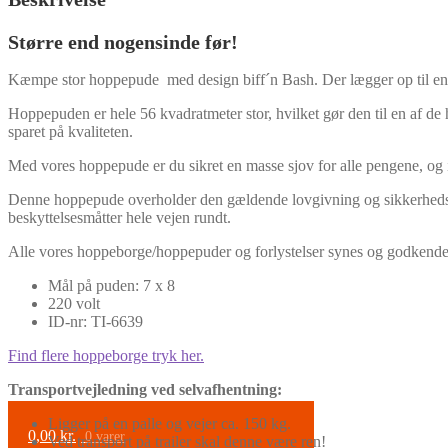
Større end nogensinde før!
Kæmpe stor hoppepude med design biff´n Bash. Der lægger op til en
Hoppepuden er hele 56 kvadratmeter stor, hvilket gør den til en af de 
sparet på kvaliteten.
Med vores hoppepude er du sikret en masse sjov for alle pengene, og is
Denne hoppepude overholder den gældende lovgivning og sikkerhedsanvi
beskyttelsesmåtter hele vejen rundt.
Alle vores hoppeborge/hoppepuder og forlystelser synes og godkendes h
Mål på puden: 7 x 8
220 volt
ID-nr: TI-6639
Find flere hoppeborge tryk her.
Transportvejledning ved selvafhentning:
Ligger på en palle og vejer ca. 150 kg.
0,00
kr.
0 varer
Ved transport på trailer skal denne være ren!