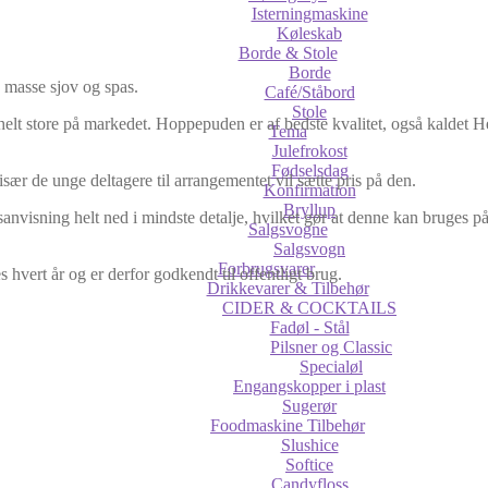
Isterningmaskine
Køleskab
Borde & Stole
Borde
 masse sjov og spas.
Café/Ståbord
Stole
helt store på markedet. Hoppepuden er af bedste kvalitet, også kaldet He
Tema
Julefrokost
Fødselsdag
ær de unge deltagere til arrangementet vil sætte pris på den.
Konfirmation
Bryllup
sning helt ned i mindste detalje, hvilket gør at denne kan bruges på 
Salgsvogne
Salgsvogn
Forbrugsvarer
vert år og er derfor godkendt til offentligt brug.
Drikkevarer & Tilbehør
CIDER & COCKTAILS
Fadøl - Stål
Pilsner og Classic
Specialøl
Engangskopper i plast
Sugerør
Foodmaskine Tilbehør
Slushice
Softice
Candyfloss