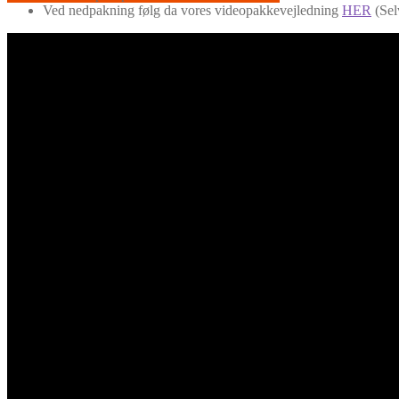
Ved nedpakning følg da vores videopakkevejledning
HER
(Sel