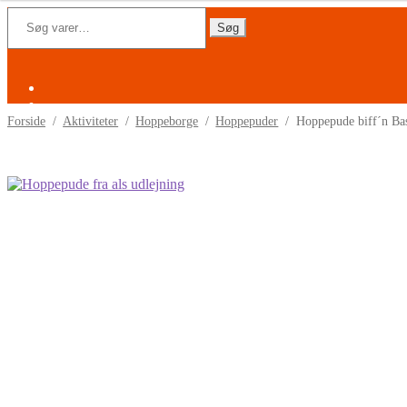
Spring
Spring
Søg
efter:
Søg
til
til
navigation
indhold
Forside
/
Aktiviteter
/
Hoppeborge
/
Hoppepuder
/
Hoppepude biff´n Ba