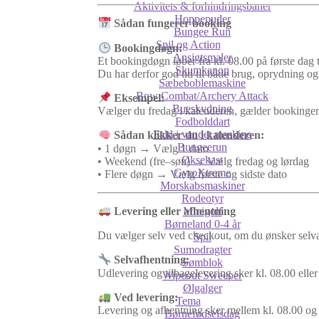
Aktivitets & forhindringsbaner
Hoppepuder
Sådan fungerer booking
Bungee Run
Spil og Action
Bookingdøgn:
Ansigtsmaler
Et bookingdøgn løber fra kl. 08.00 på første dag ti
Skumkanon
Du har derfor god tid til både brug, oprydning og 
Sæbeboblemaskine
Bow Combat/Archery Attack
Eksempel:
Bueskydning
Vælger du fredag i kalenderen, gælder bookingen f
Fodbolddart
Fald i vandet maskine
Sådan klikker du i kalenderen:
Bungeerun
• 1 døgn → Vælg 1 dato
Øksekast
• Weekend (fre–søn) → Vælg fredag og lørdag
GyroXtreme
• Flere døgn → Vælg første og sidste dato
Morskabsmaskiner
Rodeotyr
Minigolf
Levering eller afhentning
Børneland 0-4 år
Du vælger selv ved checkout, om du ønsker selvaf
Spil
Sumodragter
Selvafhentning:
Sømblok
Udlevering og tilbagelevering sker kl. 08.00 eller
Wipeout Sweeper
Ølgalger
Ved levering:
Tema
Levering og afhentning sker mellem kl. 08.00 o
Børnefødselsdag