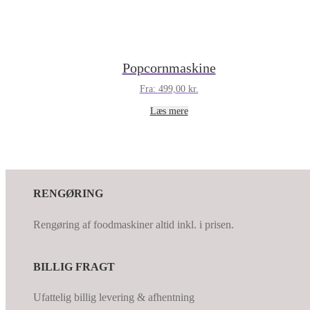
Popcornmaskine
Fra:
499,00
kr.
Læs mere
RENGØRING
Rengøring af foodmaskiner altid inkl. i prisen.
BILLIG FRAGT
Ufattelig billig levering & afhentning