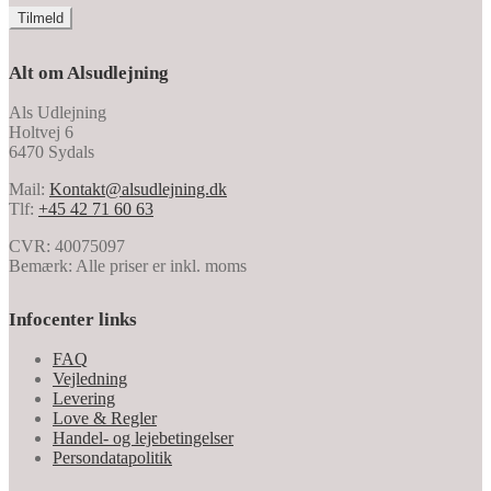
Alt om Alsudlejning
Als Udlejning
Holtvej 6
6470 Sydals
Mail:
Kontakt@alsudlejning.dk
Tlf:
+45 42 71 60 63
CVR: 40075097
Bemærk: Alle priser er inkl. moms
Infocenter links
FAQ
Vejledning
Levering
Love & Regler
Handel- og lejebetingelser
Persondatapolitik