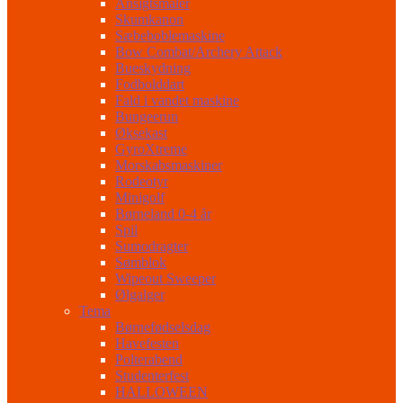
Ansigtsmaler
Skumkanon
Sæbeboblemaskine
Bow Combat/Archery Attack
Bueskydning
Fodbolddart
Fald i vandet maskine
Bungeerun
Øksekast
GyroXtreme
Morskabsmaskiner
Rodeotyr
Minigolf
Børneland 0-4 år
Spil
Sumodragter
Sømblok
Wipeout Sweeper
Ølgalger
Tema
Børnefødselsdag
Havefesten
Polterabend
Studenterfest
HALLOWEEN