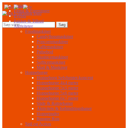
Spring
Spring
Forside
til
til
Firma & Foreninger
navigation
indhold
Events
Pakker & Tilbud
Søg
Søg
Aktiviteter
efter:
Foodmaskiner
Candyflossmaskiner
Popcornmaskiner
Kaffemaskiner
Pølsebod
Slushicemaskiner
Softicemaskiner
Mad & Maskiner
Hoppeborge
Hoppeborg Selvhenter-koncept
Hoppeborge 4x4 meter
Hoppeborge 5x5 meter
Hoppeborge 5x6 meter
Hoppeborge 6x7 meter
Slide & Rutsjebaner
Aktivitets & forhindringsbaner
Hoppepuder
Bungee Run
Spil og Action