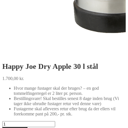
Happy Joe Dry Apple 30 l stål
1.700,00
kr.
Hvor mange fustager skal der bruges? – en god
tommelfingerregel er 2 liter pr. person.
Bestillingsvare! Skal bestilles senest 8 dage inden brug (Vi
tager ikke ubrudte fustager retur ved denne vare)
Fustagerne skal afleveres retur efter brug da der ellers vil
forekomme pant på 200,- pr. stk.
Happy