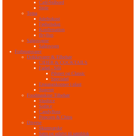
Café/Ståbord
Stole
Tema
Julefrokost
Fødselsdag
Konfirmation
Bryllup
Salgsvogne
Salgsvogn
Forbrugsvarer
Drikkevarer & Tilbehør
CIDER & COCKTAILS
Fadøl - Stål
Pilsner og Classic
Specialøl
Engangskopper i plast
Sugerør
Foodmaskine Tilbehør
Slushice
Softice
Candyfloss
Popcorn & Chips
Diverse
Skumvæske
Søm og udstyr til sømblok