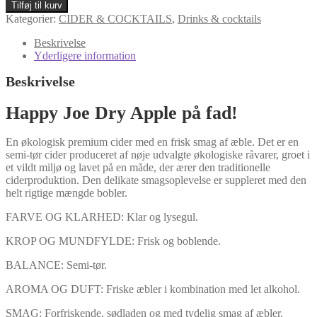
Joe
Tilføj til kurv
Dry
Kategorier:
CIDER & COCKTAILS
,
Drinks & cocktails
Apple
30
Beskrivelse
l
Yderligere information
stål
antal
Beskrivelse
Happy Joe Dry Apple på fad
!
En økologisk premium cider med en frisk smag af æble. Det er en
semi-tør cider produceret af nøje udvalgte økologiske råvarer, groet i
et vildt miljø og lavet på en måde, der ærer den traditionelle
ciderproduktion. Den delikate smagsoplevelse er suppleret med den
helt rigtige mængde bobler.
FARVE OG KLARHED: Klar og lysegul.
KROP OG MUNDFYLDE: Frisk og boblende.
BALANCE: Semi-tør.
AROMA OG DUFT: Friske æbler i kombination med let alkohol.
SMAG: Forfriskende, sødladen og med tydelig smag af æbler.