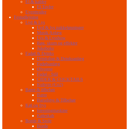
El & kabler
El Tavler
Eventtrailer
Festudlejning
Lyd & Lys
Lyd & lys pakkeløsninger
Musik Anlæg
Lys & Lysshow
Røg, skum og effekter
Jukeboks
Fadøl & Drinks
Drinksbar & Drinksanlæg
Fadølsanlæg
Ølvogne
Fadøl - Stål
CIDER & COCKTAILS
Kulsyre (Co2)
Barer & tilbehør
Barer
Barudstyr & Tilbehør
Køl og frys
Isterningmaskine
Køleskab
Borde & Stole
Borde