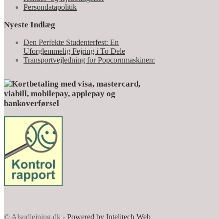
Persondatapolitik
Nyeste Indlæg
Den Perfekte Studenterfest: En
Uforglemmelig Fejring i To Dele
Transportvejledning for Popcornmaskinen:
© Alsudlejning.dk -
Powered by Intelitech Web