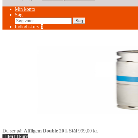
Min konto
Søg
Søg
Søg
efter:
Indkøbskurv
0
Du ser på:
Affligem Double 20 l. Stål
999,00
kr.
Tilføj til kurv