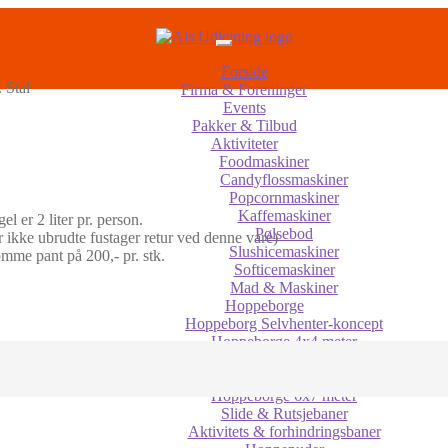
Forside
 Stål
Firma & Foreninger
Events
Pakker & Tilbud
Aktiviteter
Foodmaskiner
Candyflossmaskiner
Popcornmaskiner
Kaffemaskiner
 er 2 liter pr. person.
Pølsebod
er ikke ubrudte fustager retur ved denne vare)
Slushicemaskiner
komme pant på 200,- pr. stk.
Softicemaskiner
Mad & Maskiner
Hoppeborge
Hoppeborg Selvhenter-koncept
Hoppeborge 4x4 meter
Hoppeborge 5x5 meter
Hoppeborge 5x6 meter
Hoppeborge 6x7 meter
Slide & Rutsjebaner
Aktivitets & forhindringsbaner