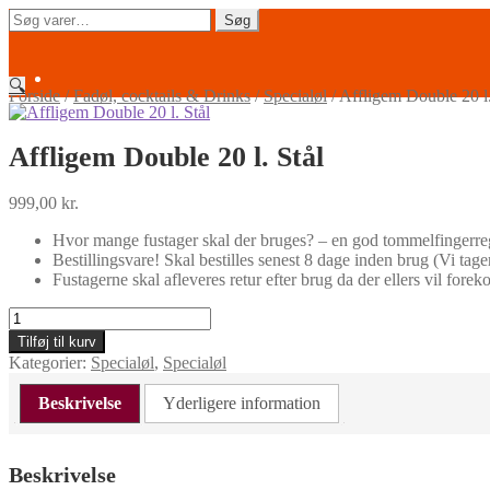
Spring
Spring
Søg
Søg
til
til
efter:
navigation
indhold
🔍
Forside
/
Fadøl, cocktails & Drinks
/
Specialøl
/
Affligem Double 20 l.
Affligem Double 20 l. Stål
999,00
kr.
Hvor mange fustager skal der bruges? – en god tommelfingerregel
Bestillingsvare! Skal bestilles senest 8 dage inden brug (Vi tag
Fustagerne skal afleveres retur efter brug da der ellers vil fore
Affligem
Double
Tilføj til kurv
20
Kategorier:
Specialøl
,
Specialøl
l.
Stål
Beskrivelse
Yderligere information
antal
Beskrivelse