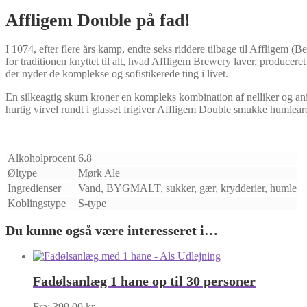
Affligem Double på fad!
I 1074, efter flere års kamp, endte seks riddere tilbage til Affligem
for traditionen knyttet til alt, hvad Affligem Brewery laver, producer
der nyder de komplekse og sofistikerede ting i livet.
En silkeagtig skum kroner en kompleks kombination af nelliker og anis
hurtig virvel rundt i glasset frigiver Affligem Double smukke humlea
Alkoholprocent
6.8
Øltype
Mørk Ale
Ingredienser
Vand, BYGMALT, sukker, gær, krydderier, humle
Koblingstype
S-type
Du kunne også være interesseret i…
Fadølsanlæg 1 hane op til 30 personer
Fra:
399,00
kr.