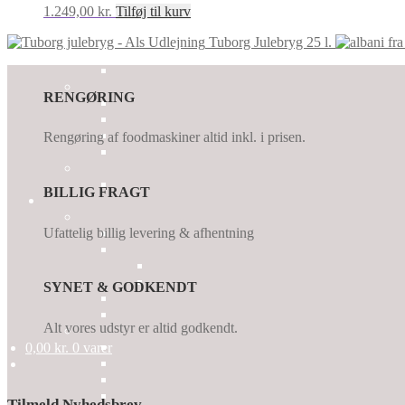
1.249,00
kr.
Tilføj til kurv
Tuborg Julebryg 25 l.
RENGØRING
Rengøring af foodmaskiner altid inkl. i prisen.
BILLIG FRAGT
Ufattelig billig levering & afhentning
SYNET & GODKENDT
Alt vores udstyr er altid godkendt.
0,00
kr.
0 varer
Tilmeld Nyhedsbrev