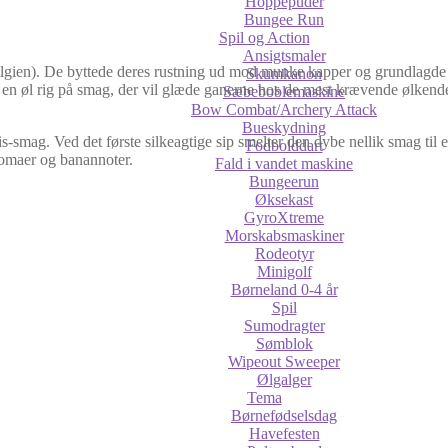
Hoppepuder
Bungee Run
Spil og Action
Ansigtsmaler
 (Belgien). De byttede deres rustning ud mod munke kapper og grundlagde
Skumkanon
et en øl rig på smag, der vil glæde ganerne hos de mest krævende ølkende
Sæbeboblemaskine
Bow Combat/Archery Attack
Bueskydning
-smag. Ved det første silkeagtige sip smelter den dybe nellik smag til
Fodbolddart
romaer og banannoter.
Fald i vandet maskine
Bungeerun
Øksekast
GyroXtreme
Morskabsmaskiner
Rodeotyr
Minigolf
Børneland 0-4 år
Spil
Sumodragter
Sømblok
Wipeout Sweeper
Ølgalger
Tema
Børnefødselsdag
Havefesten