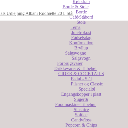
Køleskab
Borde & Stole
Borde
Albani Rødhætte 20 l. Stål
Café/Ståbord
Stole
Tema
Julefrokost
Fødselsdag
Konfirmation
Bryllup
Salgsvogne
Salgsvogn
Forbrugsvarer
Drikkevarer & Tilbehør
CIDER & COCKTAILS
Fadøl - Stål
Pilsner og Classic
Specialøl
Engangskopper i plast
Sugerør
Foodmaskine Tilbehør
Slushice
Softice
Candyfloss
Popcorn & Chips