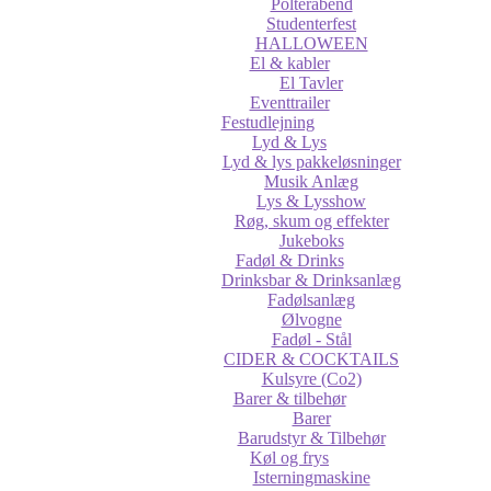
Polterabend
Studenterfest
HALLOWEEN
El & kabler
El Tavler
Eventtrailer
Festudlejning
Lyd & Lys
Lyd & lys pakkeløsninger
Musik Anlæg
Lys & Lysshow
Røg, skum og effekter
Jukeboks
Fadøl & Drinks
Drinksbar & Drinksanlæg
Fadølsanlæg
Ølvogne
Fadøl - Stål
CIDER & COCKTAILS
Kulsyre (Co2)
Barer & tilbehør
Barer
Barudstyr & Tilbehør
Køl og frys
Isterningmaskine